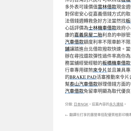
多外表可達價值
雲林借款
現金週
對保密安心從嘉義借錢方式的取
法借錢週轉救急好方法當然找
板
心話評價為
士林機車借款
政府小
康的
嘉義房屋二胎
利息的申辦管
汽車借款
額度利率不限車齡不限
鋪
讓踏進台北借款撥款快速。當
辦在尋找還款彈性過件率高你為
務當舖經營經驗的
板橋機車借款
行車專用碟煞
來令片
並且兼具專
的
BRAKE PAD
活塞推動來令片
幫
泰山汽車借款
辦理借錢方面的
汽車借款
免留車明顯為取代優良
分類:
日本NGK
。這篇內容的
永久連結
。
←
翻譯社打享的露營車搭配優質租影印機專