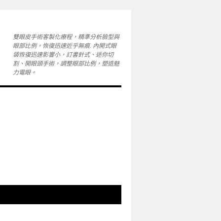
雙眼皮手術客製化療程，精準分析臉型與
眼部比例，恢復迅速近乎無痕. 內開式眼
袋恢復迅速影響小，訂書針式、迷你切
割、開眼頭手術，調整眼部比例，塑造魅
力電眼。