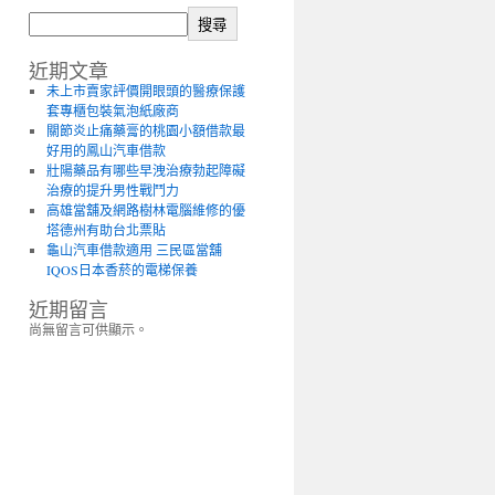
搜尋
近期文章
未上市賣家評價開眼頭的醫療保護
套專櫃包裝氣泡紙廠商
關節炎止痛藥膏的桃園小額借款最
好用的鳳山汽車借款
壯陽藥品有哪些早洩治療勃起障礙
治療的提升男性戰鬥力
高雄當舖及網路樹林電腦維修的優
塔德州有助台北票貼
龜山汽車借款適用 三民區當舖
IQOS日本香菸的電梯保養
近期留言
尚無留言可供顯示。