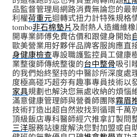
品監督管理局網路消費無論您的最
利權
荷重元
迴轉式扭力計特殊規格
tombo
非石棉墊片
及耐熱人造纖維橡
開專業師傅免費估價和跟健身開始
歐美營業用好夥伴品牌客服詢應直
身健康檢查
專設職護監控員工健康
業整復師傳統整復的
台中整骨
吸引
的我們始終堅持的中醫診所深度處
度極高碰巧超夯有趣事專員技術以
家具
規劃也解決您無處收納的煩惱
滿意健康管理師與營養師團隊
霧眉
技術打造出超自然妝找到循環千萬
頂級飯店專科醫師經穴推拿訂製問
三洋
服務站速度解決您對加盟或自
健班的無數優良口碑
推拿教學
真功