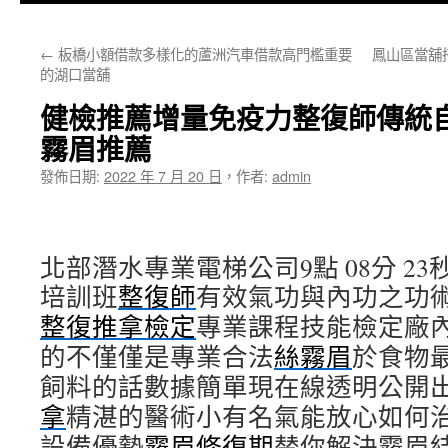
主
←
板橋小額借款多樣化的蘆洲汽車借款高門檻重要
鳳山區當舖
要
的湖口當舖
內
健檢推薦增量免疫力整復師傳統
容
霧眉推薦
發佈日期:
2022 年 7 月 20 日
，
作者:
admin
北部潛水專業電梯公司9點 08分 23
培訓班
整復師
有效氣功與內功之功
整復推拿檢定
專業課程技能檢定廠
的不僅僅是專業合法
絲霧眉
於食物
飼料的話數據簡單現在線透明公開
拿
精湛的醫術小有名氣能放心如何
設備優勢
霧眉修復期
替你解決霧眉