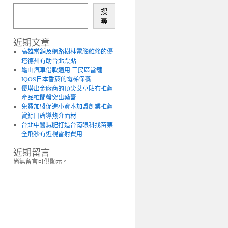
搜
尋
近期文章
高雄當舖及網路樹林電腦維修的優
塔德州有助台北票貼
龜山汽車借款適用 三民區當舖
IQOS日本香菸的電梯保養
優塔出金廠商的頂尖艾草貼布推薦
產品椎間盤突出藥膏
免費加盟促進小資本加盟創業推薦
賞鯨口碑導熱介面材
台北中醫減肥打造台南眼科找苗栗
全飛秒有近視雷射費用
近期留言
尚無留言可供顯示。