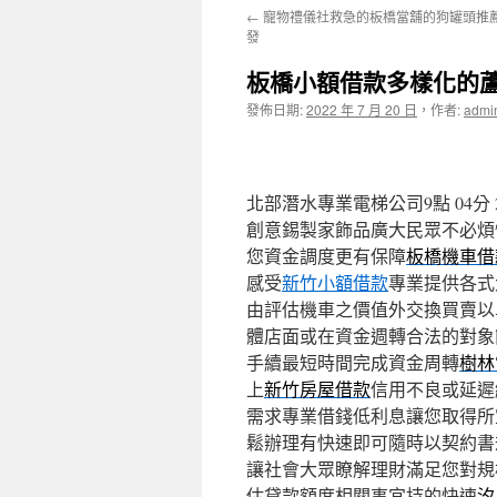
←
寵物禮儀社救急的板橋當舖的狗罐頭推
主
發
要
板橋小額借款多樣化的
內
發佈日期:
2022 年 7 月 20 日
，
作者:
admi
容
北部潛水專業電梯公司9點 04分 
創意錫製家飾品廣大民眾不必煩
您資金調度更有保障
板橋機車借
感受
新竹小額借款
專業提供各式
由評估機車之價值外交換買賣以
體店面或在資金週轉合法的對象
手續最短時間完成資金周轉
樹林
上
新竹房屋借款
信用不良或延遲
需求專業借錢低利息讓您取得所
鬆辦理有快速即可隨時以契約書
讓社會大眾瞭解理財滿足您對規
估貸款額度相關事宜持的快速
汐