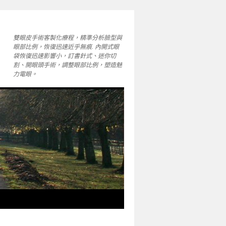
雙眼皮手術客製化療程，精準分析臉型與
眼部比例，恢復迅速近乎無痕. 內開式眼
袋恢復迅速影響小，訂書針式、迷你切
割、開眼頭手術，調整眼部比例，塑造魅
力電眼。