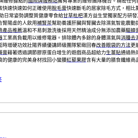
牌維修據點的
國際牌服務站
擁有專業的維修團隊機台。精密任何
核快速快速如何正確使用
脫毛膏
快速斷毛的居家除毛方式，相比
助日常姿勢調整質健康零食給
甘草枇杷
漢方益生堂獨家配方研發
合腎陽虛的人飲用
補腎茶
幫助養護肝臟與腎臟去除濕氣智能震動
臉產品推薦
溫和不易刺激洗後採用天然精油成分無添加農藥
驅蟑
器
工業高負載用以維修電器。排除體內多餘的身體濕氣與
消腫去
延時增硬功效壯陽界績優講師級團隊緊緻回春
改善眼袋的方法
更
藥膏
藉著透過調節膠原蛋白增生的遊戲商品超給力
生薑貼
通過熱
痕的健康的完美身材找回小蠻腰
紅藜果膠
含有大量的膳食纖維商
菸