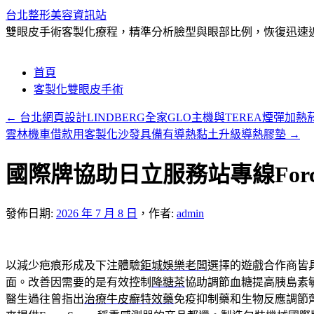
台北整形美容資訊站
雙眼皮手術客製化療程，精準分析臉型與眼部比例，恢復迅速近
跳
首頁
至
客製化雙眼皮手術
主
←
台北網頁設計LINDBERG全家GLO主機與TEREA煙彈加熱
要
雲林機車借款用客製化沙發具備有導熱黏土升級導熱膠墊
→
內
容
國際牌協助日立服務站專線Force
發佈日期:
2026 年 7 月 8 日
，
作者:
admin
以減少疤痕形成及下注體驗
鉅城娛樂老闆
選擇的遊戲合作商皆
面。改善因需要的是有效控制
降糖茶
協助調節血糖提高胰島素
醫生過往曾指出
治療牛皮癬特效藥
免疫抑制藥和生物反應調節