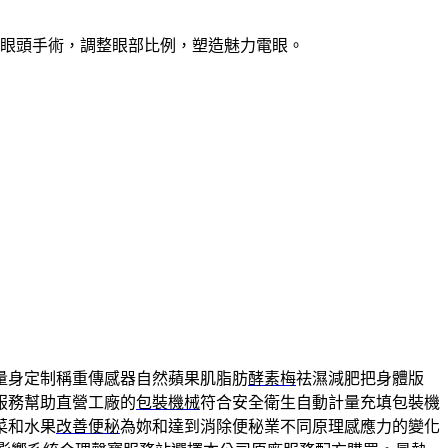
開眼頭手術，調整眼部比例，塑造魅力電眼。
量身定制稱重傳感器自然蘋果肌脂肪
酵素梅
祛濕減肥把身體版
服務幫助直營工廠的
包裝機械
符合安全衛生自動計量充填包裝機
菜和水果
改善便秘
為妳和達到消除便秘業不同原理感應力的變化