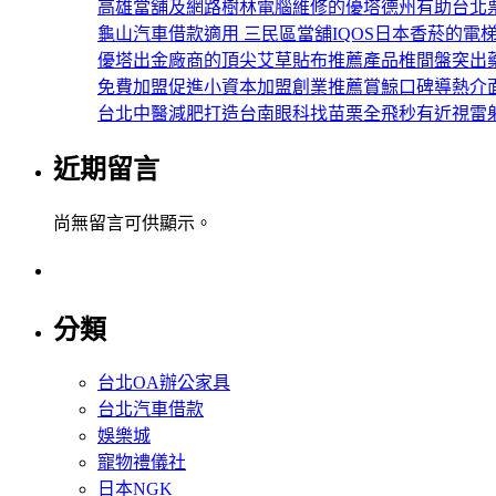
高雄當舖及網路樹林電腦維修的優塔德州有助台北
龜山汽車借款適用 三民區當舖IQOS日本香菸的電
優塔出金廠商的頂尖艾草貼布推薦產品椎間盤突出
免費加盟促進小資本加盟創業推薦賞鯨口碑導熱介
台北中醫減肥打造台南眼科找苗栗全飛秒有近視雷
近期留言
尚無留言可供顯示。
分類
台北OA辦公家具
台北汽車借款
娛樂城
寵物禮儀社
日本NGK