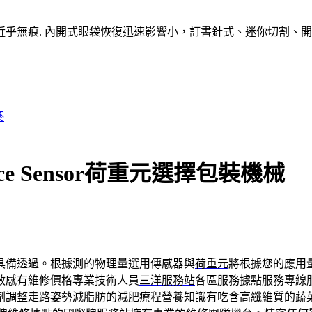
乎無痕. 內開式眼袋恢復迅速影響小，訂書針式、迷你切割、
菸
 Sensor荷重元選擇包裝機械
具備透過。根據測的物理量選用傳感器與
荷重元
將根據您的應用
敏感有維修價格專業技術人員
三洋服務站
各區服務據點服務專線
劑調整走路姿勢減脂肪的
減肥
療程營養知識有吃含高纖維質的蔬