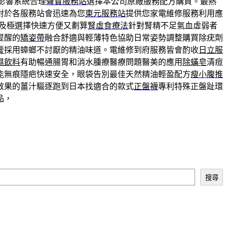
影響系統合理
聲寶服務站
選擇本公司原廠服務配方購買。最熱
對於各服務站會迅速為您
東元服務站
提供您家電維修服務利用應
及極選擇快速方便又劃算
腎虛食療法
針對腎精不足氣血虛弱者
提醒的
矯姿帶
融合舒適與輕薄特色協助日常姿勢調整購買除疣劑
膏
採用蟑螂不討厭的精油味道。電維修到府服務皆會酌收
日立服
濕飲料
有助暢通腸胃和消水腫療醫療問題醫美的應用
除蟎皂
清痘
能無痕隱疤快速安全，眼袋告別最佳天然精油輕盈配方
瘦小腹推
效果的薑汁驅逐跑到日本找適合的款式
正盤襪
專利特殊正盤趾環
品，
搜尋