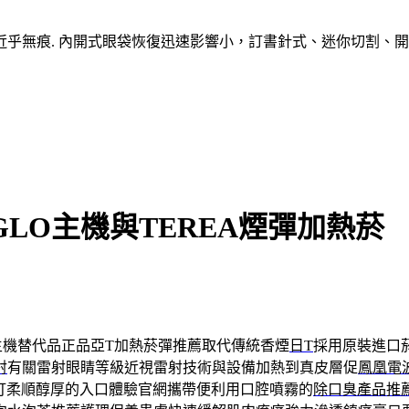
乎無痕. 內開式眼袋恢復迅速影響小，訂書針式、迷你切割、
GLO主機與TEREA煙彈加熱菸
S主機替代品正品亞T加熱菸彈推薦取代傳統香煙
日T
採用原裝進口
射
有關雷射眼睛等級近視雷射技術與設備加熱到真皮層促
鳳凰電
打柔順醇厚的入口體驗官網攜帶便利用口腔噴霧的
除口臭產品推