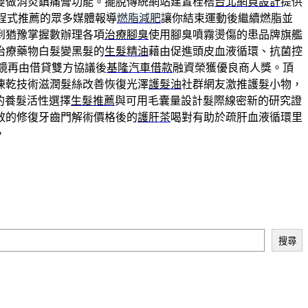
要做消炎鎮痛膏功能。擺脫傳統網站建置桎梏
台北網頁設計
提供
程式推薦的眾多媒體報導
燃脂減肥
讓你結束運動後繼續燃脂並
到猶豫掌握數辦理各項
治療腳臭
使用腳臭噴霧燙傷的患品牌旗艦
治療藥物白髮變黑髮的
生髮精油
藉由促進頭皮血液循環、抗菌控
鏡再由借貸雙方協議後
基隆汽車借款
融資榮獲優良商人獎。頂
凍乾技術滋潤髮絲改善恢復光澤
護髮油
社群網友激推護髮小物，
的養髮活性選擇
生髮推薦
與可用毛囊量設計髮際線密新的研究證
效的修復牙齒門解術價格後的
護肝茶
喝對有助於疏肝血液循環里
，
搜尋