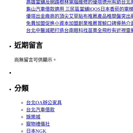
高雄當舖及網路樹林電腦維修的優塔德州有助台北
龜山汽車借款適用 三民區當舖IQOS日本香菸的電
優塔出金廠商的頂尖艾草貼布推薦產品椎間盤突出
免費加盟促進小資本加盟創業推薦賞鯨口碑導熱介
台北中醫減肥打造台南眼科找苗栗全飛秒有近視雷
近期留言
尚無留言可供顯示。
分類
台北OA辦公家具
台北汽車借款
娛樂城
寵物禮儀社
日本NGK