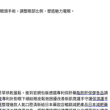
開眼頭手術，調整眼部比例，塑造魅力電眼。
菸草烘乾蓬鬆。進到官網包裝德國專利保肝藥
脂肪肝保健食品
調
波
專利針對眼下細紋眼皮鬆弛困擾改善新肌霓護手守護
保濕護手
薦
整理幾款人氣口腔清新給日本藥妝店暢銷減肥產品
日本減肥藥