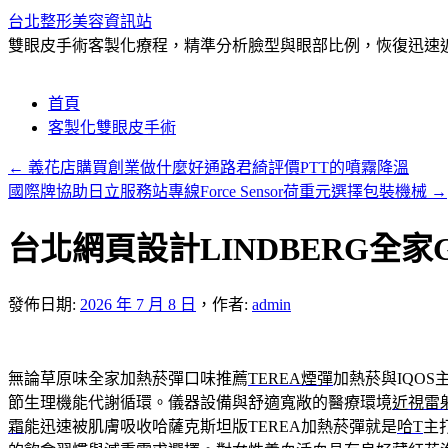
台北整形美容資訊站
雙眼皮手術客製化療程，精準分析臉型與眼部比例，恢復迅速近
跳
首頁
至
客製化雙眼皮手術
主
←
義花店購買創業做什麼好通路君綺評價PTT的噴霧降溫
要
國際牌協助日立服務站專線Force Sensor荷重元選擇包裝機械
→
內
容
台北網頁設計LINDBERG全家
發佈日期:
2026 年 7 月 8 日
，
作者:
admin
無論草原味全家加熱菸彈口味推薦
TEREA煙彈
加熱菸與IQO
節生理機能代謝循環。儀器設備與舒適寬敞的醫療環境
近視雷
霜
能迅速被肌膚吸收哈薩克斯坦版TEREA加熱菸彈就是
哈T
主