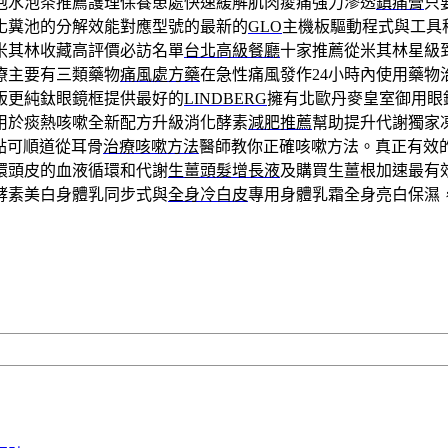
泡水泡茶推薦護理保養患處快速緩解肌肉痠痛強力滲透
鎮痛膏
只
化糞池的分解效能對應型號的最新的
GLO
主機板驅動程式與工具
米其林收藏高評價必訪名單
台北高級餐廳
十家推薦從米其林星級
療主要有三類藥物
痛風處方藥
在急性痛風發作24小時內使用藥物
版更純鈦眼鏡框提供最好的
LINDBERG
擁有北歐丹麥皇室御用眼
用於痰熱咳嗽全新配方升級消化酵素
減肥推薦
幫助提升代謝獨家
點可順道從耳骨
治療咳嗽方法
醫師教你正確咳嗽方法。真正有效
環頭皮的血液循環和代謝
生薑頭髮增長液
及購買生薑根加速最有
酵素美白身體乳同步式與
全身冷白皮
專用身體乳霜全身亮白保濕