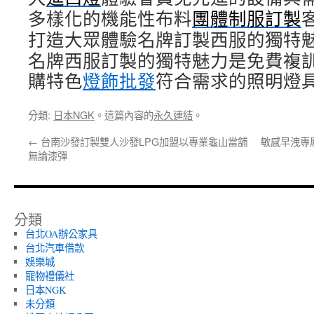
多樣化的機能性布料
團體制服訂製
打造大眾體驗名牌訂製西服的獨特
名牌西服訂製的獨特魅力是免費複
購特色
燈飾批發
符合需求的照明燈
分類:
日本NGK
。這篇內容的
永久連結
。
←
台南沙發訂製雙人沙發LPG加盟以專業龜山當舖
敏感早洩專
無論漆彈
分類
台北OA辦公家具
台北汽車借款
娛樂城
寵物禮儀社
日本NGK
未分類