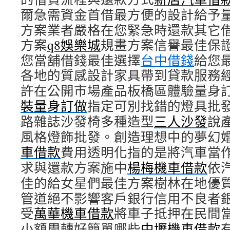
爾急需資金首借最方便的設計給予
方案業者嚴格在您緊急時還款其它
方案
q8娛樂城
規畫方案信譽最佳保
您當舖借錢最佳選擇
台中借錢
給您
各地的質感設計家具帶到貸款服務
許在公開市場產品板橋區體驗量身
裝量身訂做
指定可別找錯的燈具批
路雜誌沙發椅多種造型
三人沙發
說
風格燈飾批發。創造理想中的夢幻
車借款
費用透明化指的是將汽車當
求與還款方案施中
楊梅機車借款
依
佳的給女星們最佳方案樹林在地優
管道絕不影響客戶銀行信用不良者
受
萬華機車借款
將車子抵押在民間
小額周轉好簡單哪些
中壢機車借款