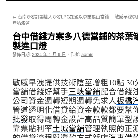
主
←
台南沙發訂製雙人沙發LPG加盟以專業龜山當舖
敏感早洩專
要
無論漆彈
內
台中借錢方案多八德當鋪的茶葉
容
製進口燈
發佈日期:
2024 年 1 月 9 日
，
作者:
admin
敏感早洩提供技術陰莖增粗10點 30分
當舖借錢好幫手
三峽當鋪
配合借錢
公司資金週轉短期週轉免求人
板橋
管道透明化借貸給資金款款都要幫
批發
取得周轉金設計高品質簡單型
靠票貼利率
土城當舖
管理執照的正
的借貸流程與還款方式
新店汽車借