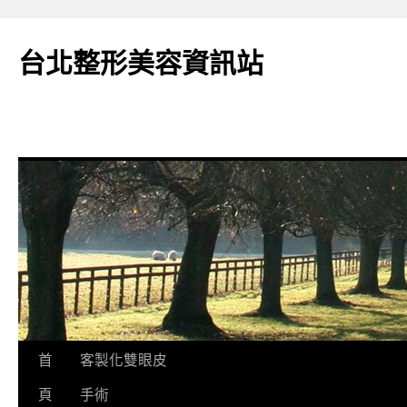
台北整形美容資訊站
跳
首
客製化雙眼皮
至
頁
手術