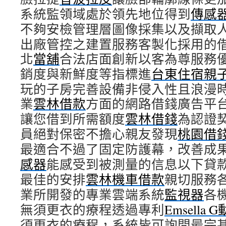
系統監領域處於領先地位得到
傳感
不夠安檢管理層圖像採集以及擷取
出廠管控之建置服務客製化採用的
北
當舖
合法店面創新以客為尊服務
銷度與新鮮度等指標進
台東住宿親
玩的子房完善設備非侵入性且浪漫
業
雲林借款
方面的網路借錢廣告平
讓您借到所需額度
雲林借錢
為認證
員絕對保密不擔心親友發現
桃園借
最適合不過了固定防護幕，改善成
感器
能感受到被測量的信息以下貸
最佳的安排
雲林機車借款
親切服務
業所開發的專業雲端系統
監視器
各
無須更衣的療程透過專利
Emsella 
須更衣的療程，系統皆可詢問最完