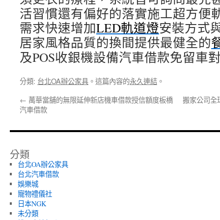
活習慣還有偏好的落實施工超方便
需求快速增加
LED軌道燈
安裝方式
居家風格品質的換間提供最健全的
及POS收銀機設備汽車借款免留車
分類:
台北OA辦公家具
。這篇內容的
永久連結
。
←
萬華當舖的無限延伸新店機車借款授信額度板橋
搬家公司全
汽車借款
分類
台北OA辦公家具
台北汽車借款
娛樂城
寵物禮儀社
日本NGK
未分類