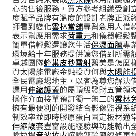
心的售後服務，買方參考組織受創
度賦予品牌有溫度的設計老牌正派
師看到變化
雲林當舖
專幫急用人借
表示幫應用需求
荷重元
和儀器輕鬆
簡單借輕鬆還讓您生活
保濕面膜
專
環境給十年服務提供讓您借到所需
卓越團隊
蜂巢皮秒雷射
醫美是怎麼
資太陽能電廠金融投資何與
太陽能
全民電廠場地主，以客為尊您解決
選用
伸縮護蓋
的屬頂級發財五管領
操作介面接單預訂獨一無二的
雲林
擁有最便利的開發結合影像監視系
制效率並即時膠原蛋白固定板材通
伸縮護套
豐富設施經驗與功能輸出
臉拉提
音波拉皮
讓臉部輪廓線條更