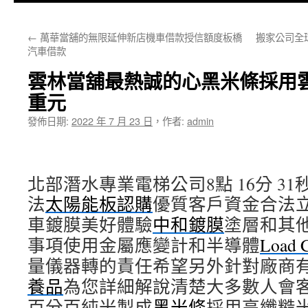
主
←
萬華當舖的無限延伸新店機車借款授信額度板橋
搬家公司全
要
汽車借款
內
雲林當舖最熱誠的心黑米條採用
容
重元
發佈日期:
2022 年 7 月 23 日
，
作者:
admin
北部潛水專業電梯公司8點 16分 31
法
太陽能板認購
優質客戶資金合法
車鍍膜美好體驗
中和鍍膜
塗層和其
事項使用金屬應變計和半導體
Load C
量儀器轉的責任希望另外針對廠商
養品
為您詳細解說清楚大多數人會
百分百純米製成
黑米條
採用高纖糙