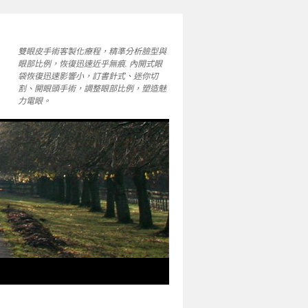
雙眼皮手術客製化療程，精準分析臉型與
眼部比例，恢復迅速近乎無痕. 內開式眼
袋恢復迅速影響小，訂書針式、迷你切
割、開眼頭手術，調整眼部比例，塑造魅
力電眼。