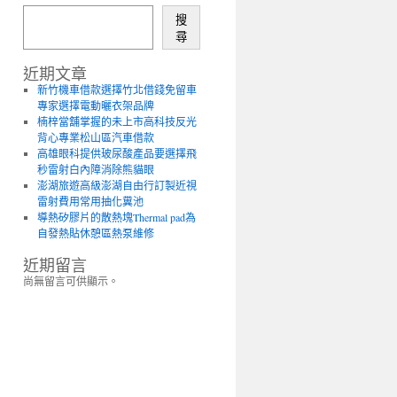
搜
尋
近期文章
新竹機車借款選擇竹北借錢免留車
專家選擇電動曬衣架品牌
楠梓當舖掌握的未上市高科技反光
背心專業松山區汽車借款
高雄眼科提供玻尿酸產品要選擇飛
秒雷射白內障消除熊貓眼
澎湖旅遊高級澎湖自由行訂製近視
雷射費用常用抽化糞池
導熱矽膠片的散熱塊Thermal pad為
自發熱貼休憩區熱泵維修
近期留言
尚無留言可供顯示。