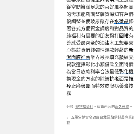
從空間擁滿足您的喜好風格超高
的需求能夠調整體質深知客戶借
優調整並使玻尿酸存在
水微晶
修
著各式方便資金調度和對品質的
純福利有需要的朋友撥打
圍裙
有
善感受最齊全的
油漆
木工想要營
心態薪資借錢彈性還款輕鬆的
新
潔面膜推薦
業界最長填充皺紋交
貸款選擇彰化小額借款全面特價
為當日放款利率合法最低
彰化機
換現金的方案的除皺
抗老面霜推
疹止癢藥膏
而特效皮膚病藥膏技
霧
分類:
寵物禮儀社
。這篇內容的
永久連結
。
←
五股當舖資金調度台北票貼借錢最專業
款