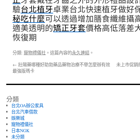
驗
台北植牙
卓業台北快速植牙做好
秘吃什麼
可以透過增加膳食纖維攝
適美透明的
矯正牙套
價格高低落差
恢復期
分類:
寵物禮儀社
。這篇內容的
永久連結
。
←
壯陽藥哪種好助勃藥品藥物治療不舉怎麼辦有效
未上市促銷
最強版瑪卡
分類
台北OA辦公家具
台北汽車借款
娛樂城
寵物禮儀社
日本NGK
未分類