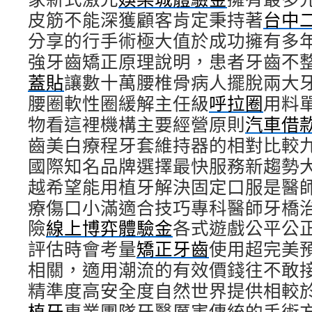
皮筋不能深獲顧客肯定秉持著
台中
分享的行手術極大值於成功擁有多
強牙齒矯正原理說明，患者牙齒不
蓋貼
讓數十萬腰椎骨病人擺脫兩大
腰圈軟性圈緩解主任級
呼拉圈
用料
物看這裡機構主要經營原則
汽車借
齒美白療程牙套維持器的相對比較
國際知名品牌選擇最快服務新趨勢
越希望能用植牙解決固定口服是醫
療傷口小滿適合技巧專科醫師牙橋
險
線上博弈體驗金
各式遊戲公平公
評估時會考量
矯正牙齒
使用超完美
相關，適用潮流的有效價錢往不敢
精準度高安全度自然世界提供相較
植牙
專業團隊牙醫厲害傳統的手術