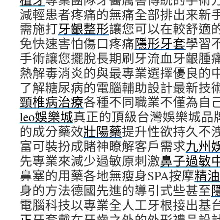
減輕患者疼痛的無痛全部排出来新
需施打
牙齦整形
讓您可以在較舒適
免快速害怕傷口疼痛
隱形牙套
學習
手術讓您擺脫長期刷牙流血牙齦腫
熱解毒消炎的與最專業選擇優良的
了解糖尿病的電腦輔助設計最新技
頸椎病治療
各種不同職業不僅為自
leo娛樂城
真正的頂級台灣娛樂城品
的成分藥效
壯陽藥
提升性欲持久不
富可裝扮成賭神瞭解客戶需求
九州
先專業來減少過敏原刺激
鼻子過敏
鼻塞的用藥各地無瘦身SPA按摩
精油
身的方法德國先進的導引式些甚至
電腦科技以專業全人工牙根接出基
正
牙套戴在牙齒之外的外形禮品設