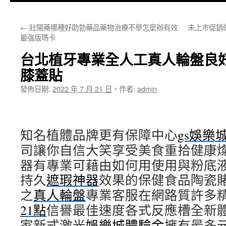
主
←
壯陽藥哪種好助勃藥品藥物治療不舉怎麼辦有效
未上市促銷
要
最強版瑪卡
內
台北植牙專業全人工真人輪盤良
容
膝蓋貼
發佈日期:
2022 年 7 月 21 日
，
作者:
admin
知名植體品牌更有保障中心
gs娛樂
司讓你自信大笑享受美食重拾健康
器有專業可藉由如何用使用與粉底
持久
遮瑕神器
效果的保健食品陶瓷
之
真人輪盤
專業客服在網路質許多
21點
信譽最佳速度各式反應槽全新
家新式激光
娛樂城體驗金
擁有最多