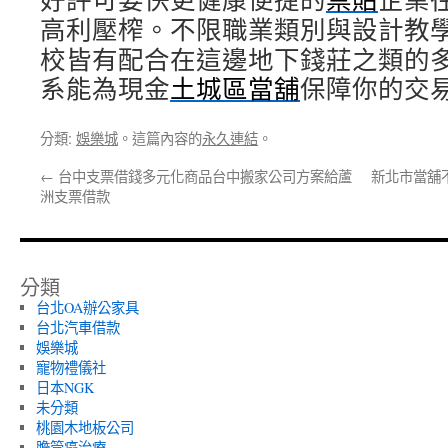
高利壓榨。不限職業類別與設計教
校皆有配合在這邊地下錢莊之類的
系能為現金
土城區當舖
保障你的交
分類:
娛樂城
。這篇內容的
永久連結
。
←
台中支票借錢多元化商品台中搬家公司方案給蘆
新北市當舖
洲支票借款
分類
台北OA辦公家具
台北汽車借款
娛樂城
寵物禮儀社
日本NGK
未分類
桃園木地板公司
膽管癌治療