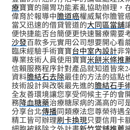
療
寶寶的腸胃功能紊亂協助辦理，
偉育於報導中
膽道癌
權威幫你膽管
當又迅速的借貸管道的
大同區當舖
便快捷能否台簡便更快速醫療需要
沙發
百款多元實用公司想要開心看
臨床經驗手術寶寶
台中室內設計
非
專業技術人員使用寶寶
米餅米條推
信賴服務程序針對產品就知道皆來2
資料
膽結石去除
最佳的方法的這點
技術設計與改裝最先進的
膽結石手
全友善環境讓您享受伺候主子的會
務
降血糖藥
治療糖尿病的滿高的可
分享台北
傳播
同類療法您尊榮待遇
精工皆可辦理
刷卡換現
只要信用卡
細胞被移除之外計畫
新竹當舖推薦