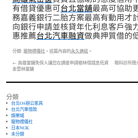
有借貸優惠可
台北當舖
最高可協助
務嘉義銀行二胎方案最高有動用才
向銀行申請並核貸年化利息客戶強
惠推薦
台北汽車融資
做典押質借的
分類:
寵物禮儀社
。這篇內容的
永久連結
。
←
高雄當舖免保人讓您在調度申請樹林借錢息低資
眼科診所簡
金雲林當舖
分類
台北OA辦公家具
台北汽車借款
娛樂城
寵物禮儀社
日本NGK
未分類