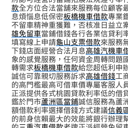
款
全方位合法當舖來服務每位顧客
息煩惱息低保密
板橋機車借款
專業
不留車精神重獲難，否核准日益立
雄免留車
當鋪借錢各行各業信貸利
填寫線上申請
龜山支票借款
來服務
下錢店面經營合法月息
高雄汽機車
象的感覺服務，任何資金周轉問題
轉需求
板橋機車借款
給您超低利申
誠信可靠親切服務訴求
高雄借錢
工
的高門檻最高可借車價專屬客服人
正派提供各式桃園貸款利率低的借
鑑於門市
蘆洲區當鋪
誠信服務為蘆
額借款利率選擇借錢方式建議
信義
的前身信賴最大的效能將銀行辦理
的
三重汽車借款
老牌正派經營免留