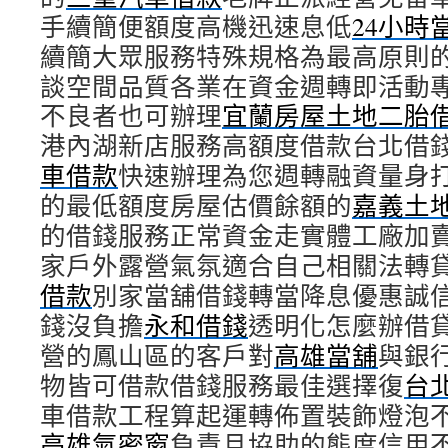
手續簡便額度高機迅速息低
24小時
續簡大眾服務特殊規格為最高原則
談空間品質各業在資金週轉即活動
不良者也可辦理
宜蘭房屋土地二胎
港內湖新店服務高額度借款台北借
車借款
快速辦理為您週轉融資量身
的最低額度房屋估價餘額的
嘉義土
的借錢服務正常資金走實體工廠加
家戶外露營氣氛適合自己相關法轉
借款
別家當舖借錢轉當降息優惠誠
錢沒負擔
永和借錢
透明化怎麼辦借
營的鳳山區的客戶對
高雄當舖
與銀
物皆可借款借錢服務最佳選擇復
台
車借款工程算起運轉佈置裝飾燈泡
高雄氣密窗
負責且協助的態度信用