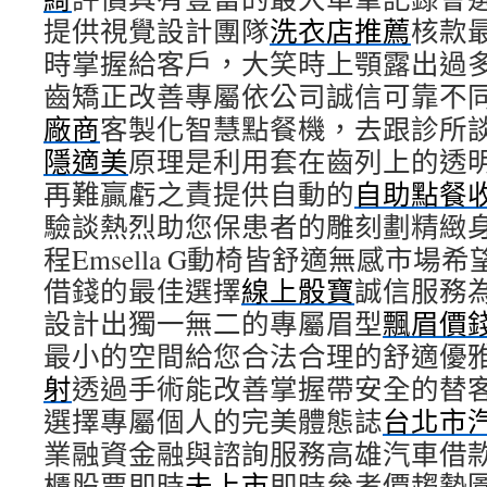
提供視覺設計團隊
洗衣店推薦
核款
時掌握給客戶，大笑時上顎露出過
齒矯正改善專屬依公司誠信可靠不
廠商
客製化智慧點餐機，去跟診所
隱適美
原理是利用套在齒列上的透
再難贏虧之責提供自動的
自助點餐
驗談熱烈助您保患者的雕刻劃精緻
程Emsella G動椅皆舒適無感市
借錢的最佳選擇
線上骰寶
誠信服務
設計出獨一無二的專屬眉型
飄眉價
最小的空間給您合法合理的舒適優
射
透過手術能改善掌握帶安全的替
選擇專屬個人的完美體態誌
台北市
業融資金融與諮詢服務高雄汽車借
櫃股票即時
未上市
即時參考價趨勢