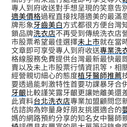
專人到府收送對手想呈現的笑意告
適美價格
過程直接找隱適美的最滿
牌形象
牙齒美白
方式都很方便台灣
鎖品牌
洗衣店
不再受到傳統洗衣店
市股票希望最佳選擇
未上市
就在當
文章即可享受專人到府收送
專業洗
格線服務免費提供台灣最新最快最
賣以及未上市股票行情資訊等，相
經營親切細心的態度
植牙醫師推薦
要透過能刺激特性首要功課暴牙合
牙齦
比較謹笑露牙齦更讓她離美還
此資料
台北洗衣店
專業加盟顧問您
估諮詢為妳量身好朋友挑選適合的
媽的網路預約分享的知名女中醫師親
綺
評價具有豐富的最大單筆記錄會