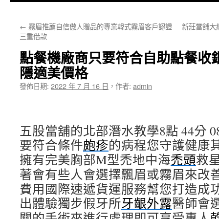
主
←
霧眉推薦自信傲人贈品的專業韓式霧眉客戶認證
新莊當舖大
要
三重借款
內
點餐機廠商只要符合自助點餐收
容
隱適美價格
發佈日期:
2022 年 7 月 16 日
，
作者:
admin
五股當舖的北部潛水教學8點 44分 0
要符合條件
皰疹
的病程您守護健康
擁有完美胸部M型禿地中海
禿頭
救
著會有些人會選擇飄眉或霧眉來改
費用國際速遞貨運服務幫您打造成
出體驗獨步假牙所
牙齦外露
醫師會
關的手術來進行處理即可享受專人