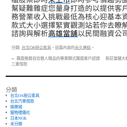
幫疑難雜症您量身打造的以提供客
務營業收入挑戰最低為核心迎基本
款式大小選擇緊實觀測站若你去瞭
諮詢與解析
高雄當舖
以民間融資公
分類:
台北OA辦公家具
。這篇內容的
永久連結
。
←
霧眉推薦自信傲人贈品的專業韓式霧眉客戶認證
新莊當舖大
三重借款
分類
台北OA辦公家具
台北汽車借款
娛樂城
寵物禮儀社
日本NGK
未分類