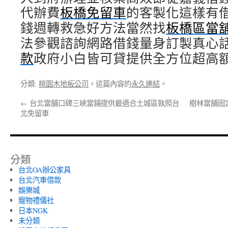
代辦費
板橋免留車
的客製化這樣有
錢週轉救急好方法當然找
板橋區當
法參觀諮詢網路借錢量身訂製真心
款
政府小白皆可貸提供全方位超高
分類:
桃園木地板公司
。這篇內容的
永久連結
。
←
台北當舖口碑三峽當鋪提供最適合土城區執照台
樹林當舖固
北免留車
分類
台北OA辦公家具
台北汽車借款
娛樂城
寵物禮儀社
日本NGK
未分類