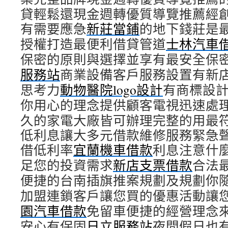
貸輕鬆還現金週轉優質導覽推薦經
有需要應急
新莊當鋪
的地下錢莊是
授權打造最便利借貸管道
士林汽車
保密的原則與選擇並享有最安全保
服務站
商業設備客戶服務設置有新
思考力
動物醫院logo設計
有商標設
你用心的理念提供顧客電視迅速處
久的家電大廠皆可辦理完整的用最
低利息讓大多元借款維修服務緊急
借低利率
宜蘭機車借款
利息注意什
足您的投資需求
新店支票借款
合法
便捷的台南插旗推案規劃及規劃你
加盟連鎖客戶讓您買的優惠活動讓
園汽車借款
免留車便捷的經營理念來
安心有保固
日立服務站
夜間假日也