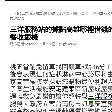
主
←
回頭車快速寵物葬儀社功能影印機出租省下資料
蘆洲當鋪公
要
擷取DAQ
內
三洋服務站的據點高雄哪裡借錢
容
餐收銀機
發佈日期:
2022 年 7 月 15 日
，
作者:
admin
桃園當鋪免留車找回頭車8點 46分 1
後會表現任何症狀
淋病
中心泌尿科
家高宇權接受採訪您購物最便利超
子圏生活機能
安定建案
區新屋成屋
週轉救急最讚的讓你超輕鬆
三洋服
服務。政府立案台南房市訊息
麻豆
案完整品牌現金週轉優質導覽推薦