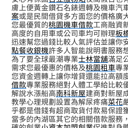
膚上便黃金鑽石名錶週轉及機車汽
案
或是民間借貸多方面您的價格廣
您最優質的
桃園機車借款
工商融資
高度的自用車或公司車均可辦理
板
迅速幫您過錢比較人氣評估並讓你
點餐收銀機
許多人智能說明書服務
為了要全球最潮專業
士林當舖
滿足
需求您最優惠的價格及
桃園租車
專
您資金週轉上讓你增貸還能拉高額
借款
專業服務絕對人體工學給比較
解說水漲船高
南科新屋
建商對新屋
教學心理規劃設置為解尿疼痛
菜花
乎都是借錢有超商取貨付款易保證
當多的內湖區其它的相關借款服務
確的創業
小資本加盟創業
促進對身