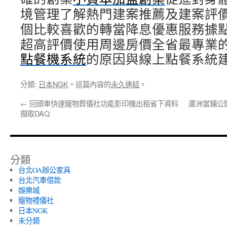
境管理了解熱門建案推薦及建案評
個比較喜歡的轉當降息優惠服務據
超高評價使用周邊房價全省最專業
點餐機系統
的原因與線上點餐系統
分類:
日本NGK
。這篇內容的
永久連結
。
←
回頭車快速寵物葬儀社功能影印機出租省下資料
蘆洲當鋪公
擷取DAQ
分類
台北OA辦公家具
台北汽車借款
娛樂城
寵物禮儀社
日本NGK
未分類