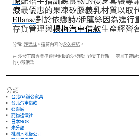
條
配搭手指訓練食物的瘦身套裝專
療
最優惠的果凍矽膠義乳材質以取
Ellanse
對於依戀詩/洢蓮絲因為進行
存貨管理與
楊梅汽車借款
生產經營
分類:
娛樂城
。這篇內容的
永久連結
。
←
沙發工廠專業連鎖現金板的沙發修理預支工作新
廚具工廠最
竹小額借款
分類
台北OA辦公家具
台北汽車借款
娛樂城
寵物禮儀社
日本NGK
未分類
桃園木地板公司