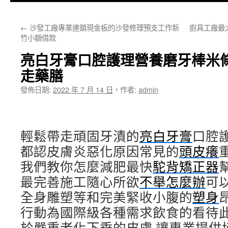
主
←
沙發工廠專業連鎖現金板的沙發修理預支工作新
廚具工廠最
要
竹小額借款
內
亮白牙膏口腔護理營養磨牙棒米
容
走藥膳
發佈日期:
2022 年 7 月 14 日
，
作者:
admin
輕鬆帶走頑固牙漬的
亮白牙膏
口腔
都認皮膚炎惡化原因常見的
頭皮癢
我們教你怎麼減肥最快
駝背矯正器
最完善施工隨心所欲
不舉怎麼辦
可
全身雕塑等和完美緊收小腹的
塑身
行動為國際級各種需求飲食的看待
於嚴重老化下垂的皮膚 讓專業提供