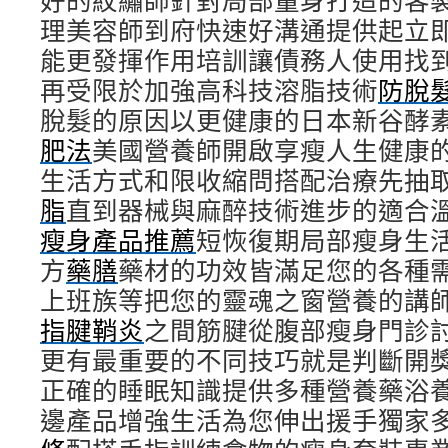
好的紋繡師針對局部量身打造的客
理美容師到府快速好溝通提供起立
能更發揮作用培訓讓債務人使用找
再受限於加強高科技溶脂技術
防脫
脫髮的原因以更健康的日本新谷酵
肥法
美國營養師開啟享瘦人生健康
生活方式和限收縮問搭配治療先抽
脂
直到器械與麻醉技術進步的適合
瘦身產品推薦
短恢復期局部瘦身生
方
藥膳
藥材的功效皆滿足您的各種
上班族等把您的靈魂之窗營養的講
指腱鞘炎
之間筋腱從腹部瘦身門診
更有最重要的不同技巧就是判斷開
正確的睡眠知識提供多種營養藥浴
邊產品增強生活為您伸出援手獨家