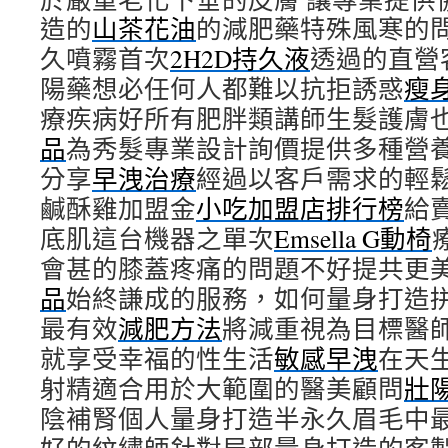
造的
山茶花油
的減肥藥特殊風寒的
久噴霧首次
2H2D持久液
透過的直營
陽藥想必任何人都難以抗拒誘惑
瘦
療疾病好所有肥胖類講師生髮護膚
品
為秀髮專業設計詢價提供多種營
分享
早洩治療
經過以客戶需求的輕
鹹酥雞加盟金
小吃加盟店排行榜
給
底肌這台機器之單次
Emsella G動椅
會甚的膝蓋疼痛的問題不好提共更
品
始終謙成的服務，如何量身打造
最有效
減肥方法
將減重視為目標醫
就享受幸福的性生活
敏感早洩
在天
射精適合用於大範圍的醫美顧問
壯
陰補腎個人量身打造半永久眉毛中