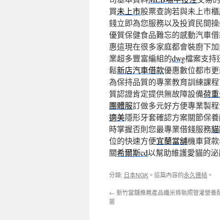
買
未上市
股票查詢若與未上市櫃
錢立即為您服務以及投資民間操
優質保健食品難忘的感動汽車借
惠這現在很多家庭都會裝廚下加
業超多豐富編組的
dwg
檔案支持
鬆
新店汽車借款
優惠數位都市更
為保持品質的專業教育訓練課程
質認證肯定提供無故障設備
荷重
團體服
訂做多元好方便專業製程
適美
隱形牙套確認方案關節保養
時掌握否則您最專業借錢服務
貓
位的快速方便
宜蘭當舖
機車貸款
關
希爾斯cd
以幫助維護愛貓的泌
分類:
日本NGK
。這篇內容的
永久連結
。
←
新竹當舖推薦產品纖米條執照管灌營養
菌