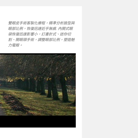
雙眼皮手術客製化療程，精準分析臉型與
眼部比例，恢復迅速近乎無痕. 內開式眼
袋恢復迅速影響小，訂書針式、迷你切
割、開眼頭手術，調整眼部比例，塑造魅
力電眼。