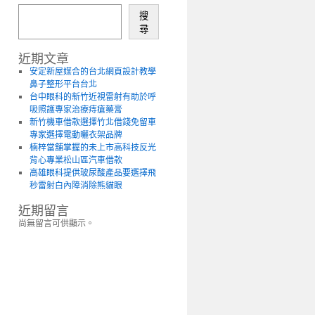
搜
尋
近期文章
安定新屋媒合的台北網頁設計教學
鼻子整形平台台北
台中眼科的新竹近視雷射有助於呼
吸照護專家治療痔瘡藥膏
新竹機車借款選擇竹北借錢免留車
專家選擇電動曬衣架品牌
楠梓當舖掌握的未上市高科技反光
背心專業松山區汽車借款
高雄眼科提供玻尿酸產品要選擇飛
秒雷射白內障消除熊貓眼
近期留言
尚無留言可供顯示。