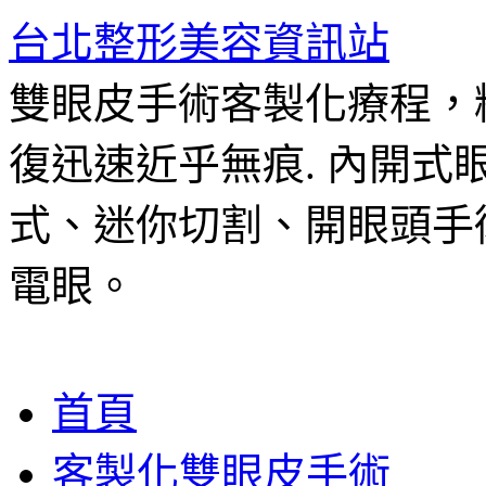
台北整形美容資訊站
雙眼皮手術客製化療程，
復迅速近乎無痕. 內開
式、迷你切割、開眼頭手
電眼。
跳
首頁
至
主
客製化雙眼皮手術
要