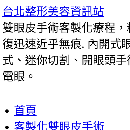
台北整形美容資訊站
雙眼皮手術客製化療程，
復迅速近乎無痕. 內開
式、迷你切割、開眼頭手
電眼。
跳
首頁
至
主
客製化雙眼皮手術
要