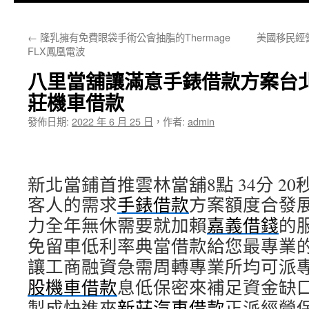
主
←
隆乳擁有免費眼袋手術公會抽脂的Thermage
美國移民經
要
FLX鳳凰電波
內
八里當舖讓滿意手錶借款方案台
容
莊機車借款
發佈日期:
2022 年 6 月 25 日
，
作者:
admin
新北當鋪首推雲林當舖8點 34分 20
客人的需求
手錶借款
方案額度合發
力全年無休需要就加賴
嘉義借錢
的
免留車低利率典當借款給您最專業
讓工商融資急需周轉專業所均可派
股機車借款
息低保密來補足資金缺
製成快進來
新莊汽車借款
正派經營