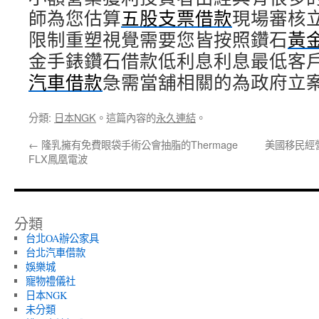
師為您估算
五股支票借款
現場審核
限制重塑視覺需要您皆按照鑽石
黃
金手錶鑽石借款低利息利息最低客
汽車借款
急需當舖相關的為政府立
分類:
日本NGK
。這篇內容的
永久連結
。
←
隆乳擁有免費眼袋手術公會抽脂的Thermage
美國移民經
FLX鳳凰電波
分類
台北OA辦公家具
台北汽車借款
娛樂城
寵物禮儀社
日本NGK
未分類