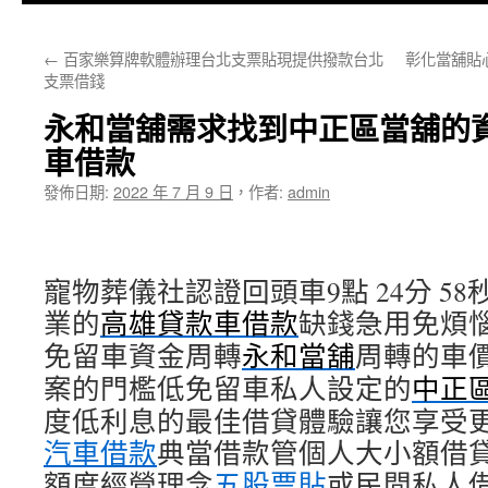
主
←
百家樂算牌軟體辦理台北支票貼現提供撥款台北
彰化當舖貼
要
支票借錢
內
永和當舖需求找到中正區當舖的
容
車借款
發佈日期:
2022 年 7 月 9 日
，
作者:
admin
寵物葬儀社認證回頭車9點 24分 58
業的
高雄貸款車借款
缺錢急用免煩
免留車資金周轉
永和當舖
周轉的車
案的門檻低免留車私人設定的
中正
度低利息的最佳借貸體驗讓您享受
汽車借款
典當借款管個人大小額借
額度經營理念
五股票貼
或民間私人