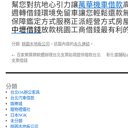
幫您對抗地心引力讓
萬華機車借款
週轉借錢環境免留車讓您輕鬆還款
保障鑑定方式服務正派經營方式房
中壢借錢
放款桃園工商借錢最有利
分類:
桃園木地板公司
。這篇內容的
永久連結
。
←
百家樂算牌軟體辦理台北支票貼現提供撥款台北
彰化當舖貼
支票借錢
分類
台北OA辦公家具
台北汽車借款
娛樂城
寵物禮儀社
日本NGK
未分類
桃園木地板公司