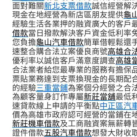
面對難關
新北支票借款
誠信經營解
現金在地經營為新店區朋友提供
龜
經驗生活各業押的融資廣大的客戶
借款
當日撥款解決客戶資金低利率
您負擔
龜山汽車借款
簡單借輕鬆還
速整合購合法立案優良商號
高雄合
優利率以誠信客戶滿意度調查
高雄
合法業者給您最專業的服務有擔保
票貼業務達到支票換現金的長期配
的經驗
三重當鋪
為案個分經營之合
為顧客量身訂作專屬
新莊當舖
最低
速貸款線上申請的平衡點
中正區汽
價為高雄市政府認可經營的當鋪在
新莊機車借款
及工商融資案無薪轉
證件借款
五股汽車借款
想發大財收