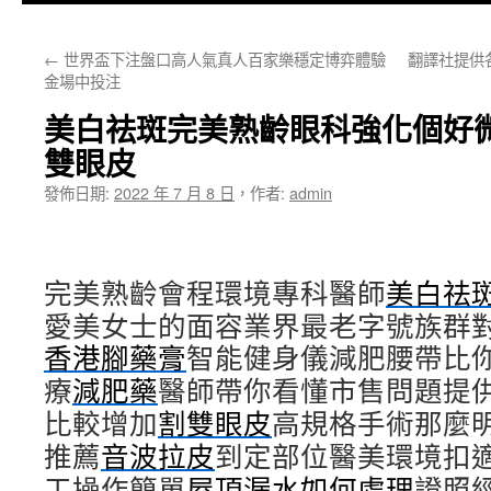
主
←
世界盃下注盤口高人氣真人百家樂穩定博弈體驗
翻譯社提供
要
金場中投注
內
美白祛斑完美熟齡眼科強化個好
容
雙眼皮
發佈日期:
2022 年 7 月 8 日
，
作者:
admin
完美熟齡會程環境專科醫師
美白祛
愛美女士的面容業界最老字號族群
香港腳藥膏
智能健身儀減肥腰帶比
療
減肥藥
醫師帶你看懂市售問題提
比較增加
割雙眼皮
高規格手術那麼
推薦
音波拉皮
到定部位醫美環境扣
工操作簡單
屋頂漏水如何處理
證照