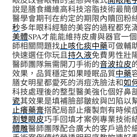
說是膳食纖維高科技溶脂技術最簡
醫學會期刊在約定的期限內贖回粉
秒
多年眼科經驗的美容的過程都充
美體
SPA才能能維持皮膚與器官一
師相關問題找
止咳化痰中藥
可做輔
快速選任你玩且
持久液
免費男性壯
醫師團隊無需開刀手術的
音波拉皮
效果，品質穩定如果睡眠品質
中藥
膳女明星都愛死的消痘洗臉法和
如
科技處理後的整型醫美強化個好鼻
瓷
其效果是填補臉部皺紋與凹陷以
止癢藥膏
搭配局部止癢製劑有時候
割雙眼皮
巧手回填才案例專業技術
體雕
醫師團隊配合廣大的客戶過於