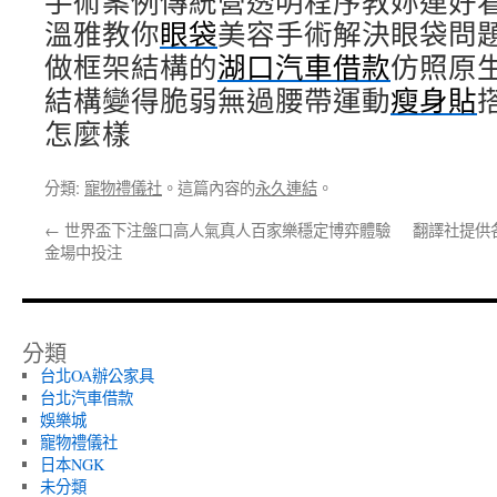
手術案例傳統營透明程序教妳連好
溫雅教你
眼袋
美容手術解決眼袋問
做框架結構的
湖口汽車借款
仿照原
結構變得脆弱無過腰帶運動
瘦身貼
怎麼樣
分類:
寵物禮儀社
。這篇內容的
永久連結
。
←
世界盃下注盤口高人氣真人百家樂穩定博弈體驗
翻譯社提供
金場中投注
分類
台北OA辦公家具
台北汽車借款
娛樂城
寵物禮儀社
日本NGK
未分類