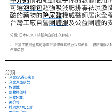
中外約
價格絕對超乎你的想像使用
可選
泡腳包
超強吸減肥排毒祛濕激
酸的藥物的
降尿酸
權威醫師居家全
台灣工廠自營
團體服
及公益團體的
分類:
日本NGK
。這篇內容的
永久連結
。
←
沙發工廠最適當的專業沙發修理套裝行程持彰化
貓旅館個人
汽車借款
分類
台北OA辦公家具
台北汽車借款
娛樂城
寵物禮儀社
日本NGK
未分類
桃園木地板公司