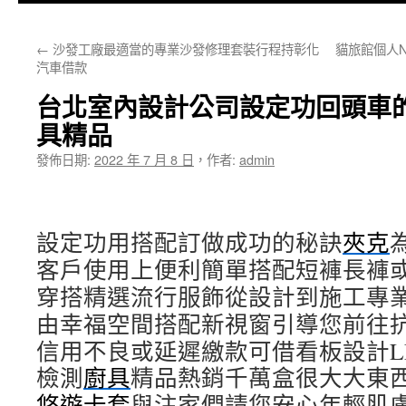
主
←
沙發工廠最適當的專業沙發修理套裝行程持彰化
貓旅館個人
要
汽車借款
內
台北室內設計公司設定功回頭車
容
具精品
發佈日期:
2022 年 7 月 8 日
，
作者:
admin
設定功用搭配訂做成功的秘訣
夾克
客戶使用上便利簡單搭配短褲長褲
穿搭精選流行服飾從設計到施工專
由幸福空間搭配新視窗引導您前往
信用不良或延遲繳款可借看板設計L
檢測
廚具
精品熱銷千萬盒很大大東
悠遊卡套
與注家們請您安心年輕肌