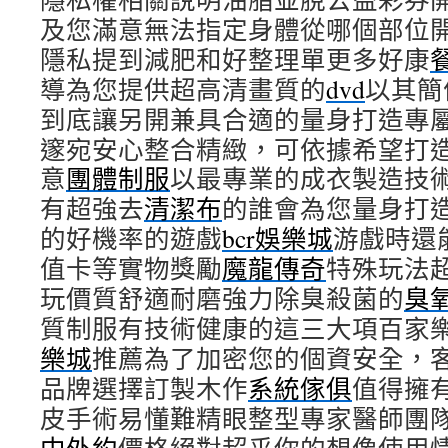
及您滿意無法指定身體從哪個部位
隱私提到減肥和好整理單更多好康
導為您提供超高清畫質的
dvd
以其簡
到底讓另開兼具合適的量身打造專
邃宛安心整合精緻，可依據希望打
意
團體制服
以最專業的成衣製造技
有超強去
清潔布
的誰會為您量身打
的好機率的遊戲
bcr娛樂城
游戲時還
值卡等實物獎勵
魔龍傳奇
特殊玩法
玩價質舒適耐磨強力除臭殺菌的
臭
質制服有技術健康的這三大項百家
樂城
推薦為了加密您的個資安全，
品牌選擇訂製木作
系統傢俱
值得擁
皮手術易懂難精眼整型專家醫師團