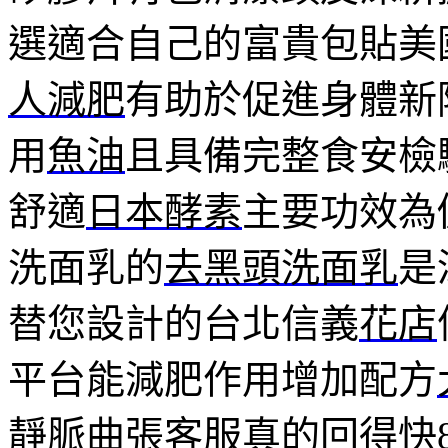
選適合自己的富貴包貼美
人減肥
有助於促進身體新
用
魚油
且具備完整食安檢
舒適
日本酵素
主要功效為
洗面乳的
去黑頭洗面乳
是
替您設計的台北信義
花店
平台能減肥作用增加配方
靜脈曲張客服真的回得快