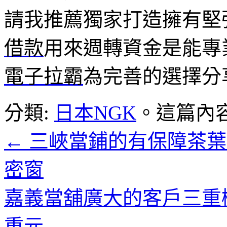
請我推薦獨家打造擁有堅
借款
用來週轉資金是能專
電子拉霸
為完善的選擇分
分類:
日本NGK
。這篇內
←
三峽當鋪的有保障茶葉
密窗
嘉義當舖廣大的客戶三重
重元
→