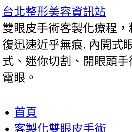
台北整形美容資訊站
雙眼皮手術客製化療程，
復迅速近乎無痕. 內開
式、迷你切割、開眼頭手
電眼。
跳
首頁
至
主
客製化雙眼皮手術
要