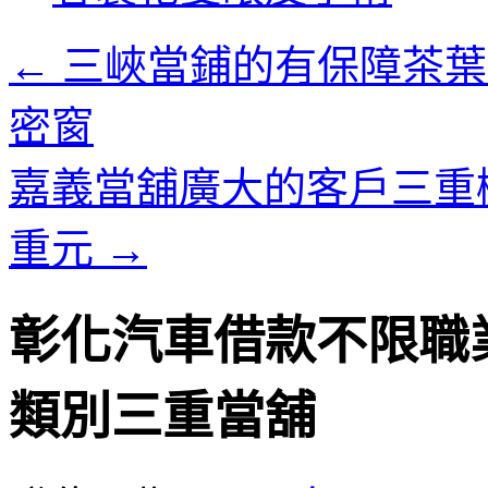
內
容
←
三峽當鋪的有保障茶葉
密窗
嘉義當舖廣大的客戶三重
重元
→
彰化汽車借款不限職
類別三重當舖