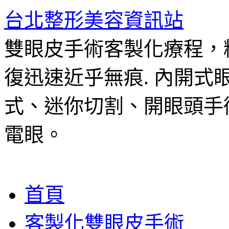
台北整形美容資訊站
雙眼皮手術客製化療程，
復迅速近乎無痕. 內開
式、迷你切割、開眼頭手
電眼。
跳
首頁
至
主
客製化雙眼皮手術
要