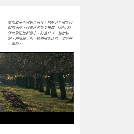
雙眼皮手術客製化療程，精準分析臉型與
眼部比例，恢復迅速近乎無痕. 內開式眼
袋恢復迅速影響小，訂書針式、迷你切
割、開眼頭手術，調整眼部比例，塑造魅
力電眼。