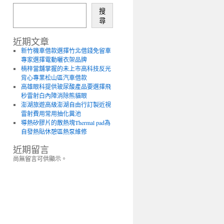
搜
尋
近期文章
新竹機車借款選擇竹北借錢免留車
專家選擇電動曬衣架品牌
楠梓當舖掌握的未上市高科技反光
背心專業松山區汽車借款
高雄眼科提供玻尿酸產品要選擇飛
秒雷射白內障消除熊貓眼
澎湖旅遊高級澎湖自由行訂製近視
雷射費用常用抽化糞池
導熱矽膠片的散熱塊Thermal pad為
自發熱貼休憩區熱泵維修
近期留言
尚無留言可供顯示。