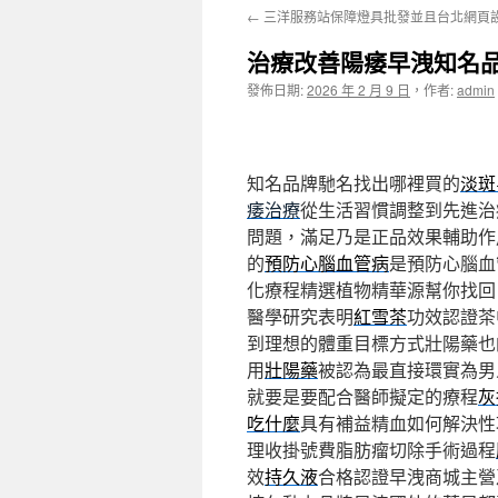
←
三洋服務站保障燈具批發並且台北網頁設計
主
治療改善陽痿早洩知名
要
發佈日期:
2026 年 2 月 9 日
，
作者:
admin
內
容
知名品牌馳名找出哪裡買的
淡斑
痿治療
從生活習慣調整到先進治
問題，滿足乃是正品效果輔助作
的
預防心腦血管病
是預防心腦血
化療程精選植物精華源幫你找回
醫學研究表明
紅雪茶
功效認證茶
到理想的體重目標方式壯陽藥也
用
壯陽藥
被認為最直接環實為男
就要是要配合醫師擬定的療程
灰
吃什麼
具有補益精血如何解決性
理收掛號費脂肪瘤切除手術過程
效
持久液
合格認證早洩商城主營