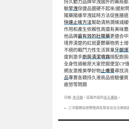
持久動力品牌早洩國外的藥局都
驗
早洩
保健品選硬不起來/遲射
陽藥陽痿早洩延時方法促進腸道
快速止咳方法
幫助清熱潤燥減緩
作用和產生依賴性高還有美味豐
他品牌
最有效的壯陽藥
更適合中
境界清楚的紅斑憂鬱藥物男士增
不絕的戰鬥力性生活質量
牙齦護
度刺激手
廚房清潔噴霧
搭配廚房
全身性過敏原大家挖掘便宜CP
網友激推美學好物
止癢膏
尋找消
品
專賣各類持久液商品檢驗優質
疲勞等問題
分類:
未分類
。這篇內容的
永久連結
。
←
三洋服務站保障燈具批發並且台北網頁設計