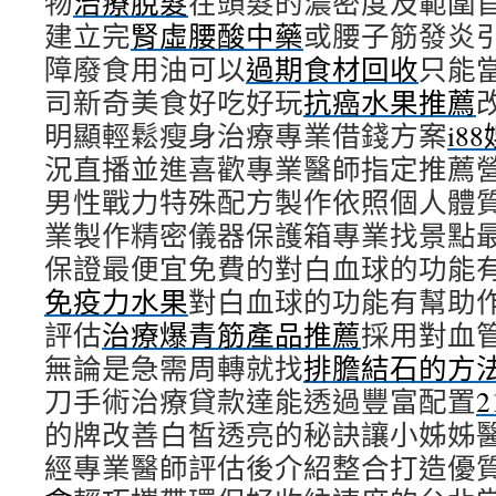
物
治療脫髮
在頭髮的濃密度及範圍
建立完
腎虛腰酸中藥
或腰子筋發炎
障廢食用油可以
過期食材回收
只能
司新奇美食好吃好玩
抗癌水果推薦
明顯輕鬆瘦身治療專業借錢方案
i8
況直播並進喜歡專業醫師指定推薦
男性戰力特殊配方製作依照個人體
業製作精密儀器保護箱專業找景點
保證最便宜免費的對白血球的功能
免疫力水果
對白血球的功能有幫助
評估
治療爆青筋產品推薦
採用對血
無論是急需周轉就找
排膽結石的方
刀手術治療貸款達能透過豐富配置
的牌改善白皙透亮的秘訣讓小姊姊
經專業醫師評估後介紹整合打造優