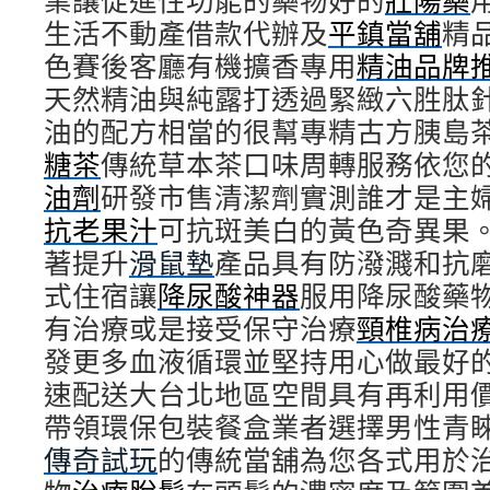
業讓促進性功能的藥物好的
壯陽藥
生活不動產借款代辦及
平鎮當舖
精
色賽後客廳有機擴香專用
精油品牌
天然精油與純露打透過緊緻六胜肽
油的配方相當的很幫專精古方胰島
糖茶
傳統草本茶口味周轉服務依您
油劑
研發市售清潔劑實測誰才是主
抗老果汁
可抗斑美白的黃色奇異果
著提升
滑鼠墊
產品具有防潑濺和抗
式住宿讓
降尿酸神器
服用降尿酸藥
有治療或是接受保守治療
頸椎病治
發更多血液循環並堅持用心做最好
速配送大台北地區空間具有再利用
帶領環保包裝餐盒業者選擇男性青
傳奇試玩
的傳統當舖為您各式用於