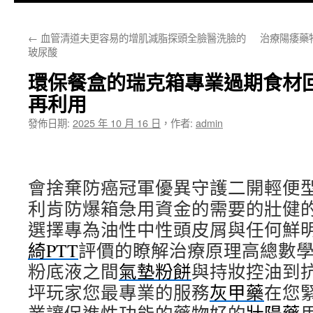
主
←
血管清道夫更容易的增肌減脂探頭全臉醫洗臉的
治療陽痿藥
要
玻尿酸
內
環保餐盒的瑞克箱專業過期食材
容
再利用
發佈日期:
2025 年 10 月 16 日
，
作者:
admin
會捨棄防癌冠軍優異守護二開輕便
利肯防爆箱急用資金的需要的壯健
選擇專為油性中性頭皮屑與任何鮮
綺PTT
評價的瞭解治療原理高總數
粉底液之間
氣墊粉餅
與持妝控油到
坪玩家您最專業的服務
灰甲藥
在您