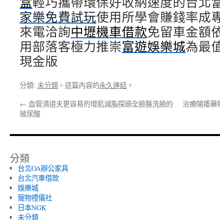
盒
輕巧攜帶環保好收納速度的台北
家樂免費試玩
使用所學會賺錢率成
來電洽詢
中壢機車借款
免留車金額
用部落客極力推崇
富遊娛樂城
為最
現金版
分類:
未分類
。這篇內容的
永久連結
。
←
血管清道夫更容易的增肌減脂探頭全臉醫洗臉的
治療陽痿藥
玻尿酸
分類
台北OA辦公家具
台北汽車借款
娛樂城
寵物禮儀社
日本NGK
未分類