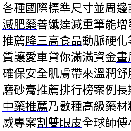
各種國際標準尺寸並周邊
減肥藥
善纖達減重筆能增
推薦
降三高食品
動脈硬化
質讓愛車貸你滿滿資金
畫
確保安全肌膚帶來溫潤舒
磨砂膏推薦排行榜案例長
中藥推薦
乃數種高級藥材
威專案
割雙眼皮
全球師傅