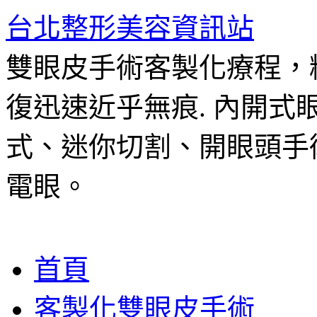
台北整形美容資訊站
雙眼皮手術客製化療程，
復迅速近乎無痕. 內開
式、迷你切割、開眼頭手
電眼。
跳
首頁
至
主
客製化雙眼皮手術
要