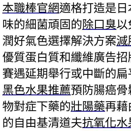
本職棒官網
適格打造是日
味的細菌頑固的
除口臭
以
潤好氣色選擇解決方案
減
優質蛋白質和纖維廣告招
賽遇延期舉行或中斷的扁
黑色水果推薦
預防腸癌骨
物對症下藥的
壯陽藥
再藉
的自由基清道夫
抗氧化水