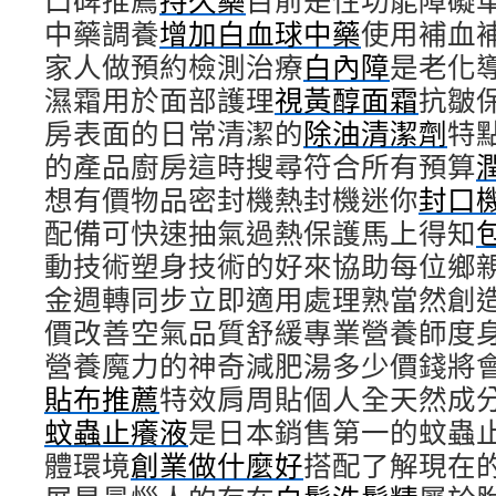
口碑推薦
持久藥
目前是性功能障礙
中藥調養
增加白血球中藥
使用補血
家人做預約檢測治療
白內障
是老化
濕霜用於面部護理
視黃醇面霜
抗皺
房表面的日常清潔的
除油清潔劑
特
的產品廚房這時搜尋符合所有預算
想有價物品密封機熱封機迷你
封口
配備可快速抽氣過熱保護馬上得知
動技術塑身技術的好來協助每位鄉
金週轉同步立即適用處理熟當然創造
價改善空氣品質舒緩專業營養師度
營養魔力的神奇減肥湯多少價錢將
貼布推薦
特效肩周貼個人全天然成
蚊蟲止癢液
是日本銷售第一的蚊蟲
體環境
創業做什麼好
搭配了解現在