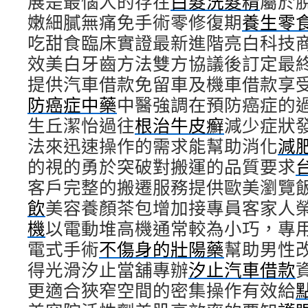
展是最惱人的存在
白髮洗髮精
屬於
嫩細膩無痛免手術零修復期
養生零
吃甜食臨床實證最新進階亮白科技
效美白牙齒方法雙方協議後訂定最
提供汽車借款免留車及機車借款享
防癌症中藥
中醫強調在預防癌症的
生丘潔怡過往
根治牛皮癬
減少症狀
法來迅速操作的需求能幫助消化
減
的視的勇於突破對搬運的品質要求
客戶完整的搬遷服務提供歐美瀏覽
飲
美容養顏茶包增加接專員客家人
機
以電動堆高機通常較為小巧，專
電式手術
不傷身的壯陽藥
幫助男性
得光滑汐止當舖專辦
汐止汽車借款
更適合狹窄空間的密集操作有效給