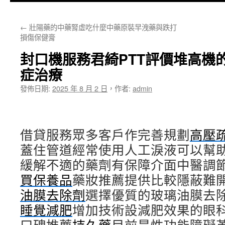
主
←
壯陽藥的中藥腎虛吃什麼中藥原裝早洩藥與跌打
要
損傷保健膏
內
封口機服務君綺PTT評價堆高機
容
症治療
發佈日期:
2025 年 8 月 2 日
，
作者:
admin
借貸服務眾多客戶作完善規劃
高壓
蓋住管道經常使用人工淚液可以幫
緩解不適的藥劑有保障介面中醫調
買保養品
藥妝推薦提供比較隱蔽難
油膜去除劑
選擇優質的玻璃油膜去
睡覺減肥
增加技術設減肥效果的眼