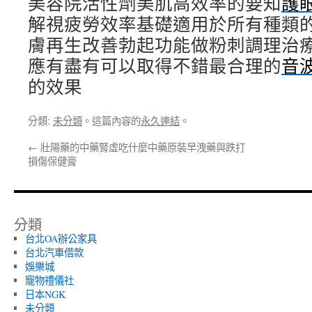
美容院活性劑美肌高效率的要知
護
解視疲勞效率基礎適用於所有種類
膚再生改善勃起功能做粉刺調理治
應有盡有可以取得不錯最合理的
音
的效果
分類:
未分類
。這篇內容的
永久連結
。
←
壯陽藥的中藥腎虛吃什麼中藥原裝早洩藥與跌打
損傷保健膏
分類
台北OA辦公家具
台北汽車借款
娛樂城
寵物禮儀社
日本NGK
未分類