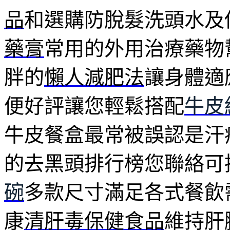
品
和選購防脫髮洗頭水及
藥膏
常用的外用治療藥物
胖的
懶人減肥法
讓身體適
便好評讓您輕鬆搭配
牛皮
牛皮餐盒最常被誤認是汗
的去黑頭排行榜您聯絡可
碗
多款尺寸滿足各式餐飲
康
清肝毒保健食品
維持肝