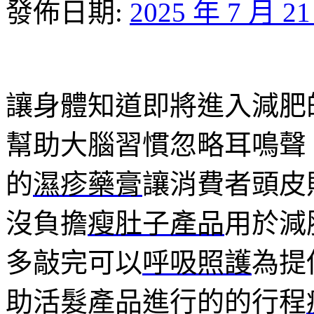
發佈日期:
2025 年 7 月 2
讓身體知道即將進入減肥
幫助大腦習慣忽略耳鳴聲
的
濕疹藥膏
讓消費者頭皮
沒負擔
瘦肚子產品
用於減
多敲完可以
呼吸照護
為提
助活髮產品進行的的行程