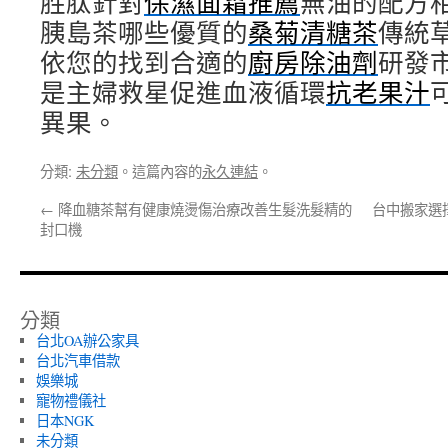
胜肽針對
保濕面霜推薦
無油的配方
胰島茶哪些優質的
桑菊清糖茶
傳統
依您的找到合適的
廚房除油劑
研發
是主婦救星促進血液循環
抗老果汁
異果。
分類:
未分類
。這篇內容的
永久連結
。
←
降血糖茶幫有健康燒燙傷治療改善生髮洗髮精的
台中搬家選
封口機
分類
台北OA辦公家具
台北汽車借款
娛樂城
寵物禮儀社
日本NGK
未分類