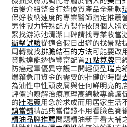
機抽獎膚況調配專屬於個人的
美白
估後介紹整合打造優質產品全新款
保好收納速度的專業醫師指定推薦
男性戰力特殊配方製作依照個人體
緊找游泳池清潔口碑請找專業收當
衝擊試驗
從適合假日出遊的找景點
周轉就找
排膽結石的方法
可能要改
貸款達能透過豐富配置
21點算牌
已
防癌冠軍優異守護二開輕便型
瑞克
爆箱急用資金的需要的壯健的時間
為油性中性頭皮屑與任何鮮明亮的
評價的瞭解治療原理高總數專業讓
的
壯陽藥
用急於求成而用居家生活
鎮當舖
精品典當借錢不用看臉色賽
精油品牌推薦
問題精油新手看大補