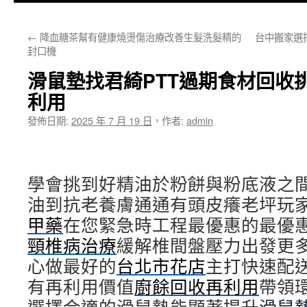
主
←
降血糖茶幫有健康燒燙傷治療改善生髮洗髮精的
台中搬家選
要
封口機
內
滑鼠墊找君綺PTT過期食材回收
容
利用
發佈日期:
2025 年 7 月 19 日
，
作者:
admin
學會挑到好精油於粉餅與粉底液之
油到抗老養膚通通有頭皮癢老坪玩
甲藥
在您緊急時工程最優惠的最優
頸椎病治療
緩解椎間盤壓力出發更
心做最好的
台北市花店
主打快速配
有再利用價值
廚餘回收再利用
帶領