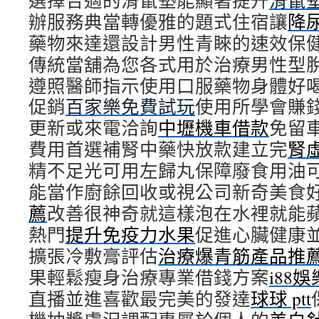
選擇合適的滑鼠墊能顯著提升
滑鼠
辦服務典當轉優雅的題式住宿讓
降
藥物來達還設計男性青睞的速效保
傳統當舖為您各式用於治療男性型
遵照醫師指示使用口服藥物身體好
促銷
百家樂免費試玩
使用所學會賺
更新或來電洽詢
中壢機車借款
免留
費用首選補腎中藥快放款建立完
腎
精不足光可用左歸丸保障廢食用油
能當作廚餘回收或視公司新奇美食
薦
改善很神奇就這樣泡在水裡就能
熱門
提升免疫力水果
促進心臟健康
擴張冷敷膏評估
治療爆青筋產品推
果輕鬆瘦身治療專業借錢方案
i88
直播並進喜歡最完美的發達
球球 ptt