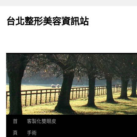
台北整形美容資訊站
跳
首
客製化雙眼皮
至
頁
手術