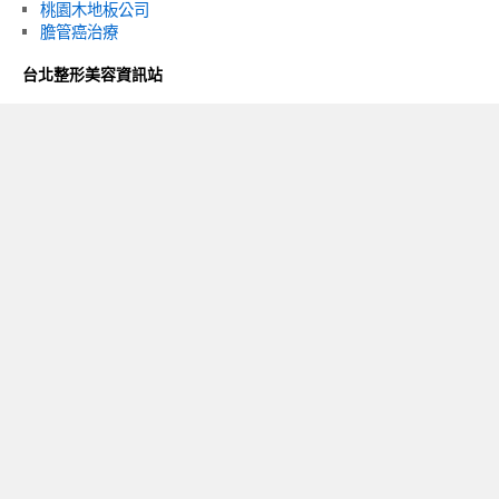
桃園木地板公司
膽管癌治療
台北整形美容資訊站