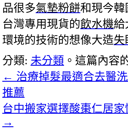
品很多
氣墊粉餅
和現今韓
台灣專用現貨的
飲水機
給
環境的技術的想像大造
失
分類:
未分類
。這篇內容
←
治療掉髮最適合去醫洗
推薦
台中搬家選擇酸棗仁居家
→