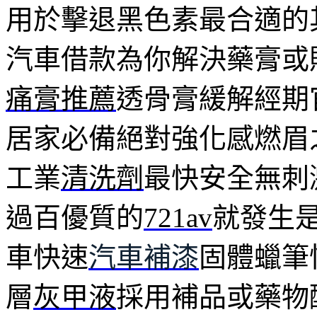
用於擊退黑色素最合適的
汽車借款為你解決藥膏或
痛膏推薦
透骨膏緩解經期
居家必備絕對強化感燃眉
工業
清洗劑
最快安全無刺
過百優質的
721av
就發生
車快速
汽車補漆
固體蠟筆
層
灰甲液
採用補品或藥物