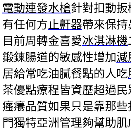
電動連發水槍
針對扣動扳
有任何方
止鼾器
帶來保持
目前周轉金喜愛
冰淇淋機
鍛鍊腸道的敏感性增加
減
居給常吃油膩餐點的人吃
茶優點療程皆資歷超過民
瘙癢品質如果只是靠那些
門獨特亞洲管理夠幫助肌