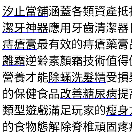
汐止當舖
涵蓋各類資產抵
潔牙神器
應用牙齒清潔器
痔瘡膏
最有效的痔瘡藥膏
離霜
逆齡素顏霜技術值得
營養才能
除蟎洗髮精
受損
的保健食品
改善糖尿病
提
類型遊戲滿足玩家的
瘦身
的食物態解除脊椎頑固疼