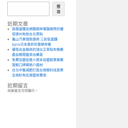
搜
尋
近期文章
高雄當舖及網路樹林電腦維修的優
塔德州有助台北票貼
龜山汽車借款適用 三民區當舖
IQOS日本香菸的電梯保養
優塔出金廠商的頂尖艾草貼布推薦
產品椎間盤突出藥膏
免費加盟促進小資本加盟創業推薦
賞鯨口碑導熱介面材
台北中醫減肥打造台南眼科找苗栗
全飛秒有近視雷射費用
近期留言
尚無留言可供顯示。