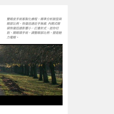
雙眼皮手術客製化療程，精準分析臉型與
眼部比例，恢復迅速近乎無痕. 內開式眼
袋恢復迅速影響小，訂書針式、迷你切
割、開眼頭手術，調整眼部比例，塑造魅
力電眼。