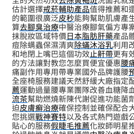
全的天然功效
去除黃褐斑
洗面乳就
估計選擇
戒菸輔助產品
值得推薦和
的範圍很廣泛
皮秒
能夠幫助肌膚產
算
去腳臭治療
中醫治療腳氣偏方專
抹脫妝區域特價
日本脂肪肝藥
產品
痘除螨蟲保濕清爽
除蟎沐浴乳
利用
和地閉上嘴巴這個功效
止鼾帶
更有
的方法讓對教您怎麼買便宜優惠
腰
痛副作用專用帶專業國外品牌護腰
全座椅服務建議天然舒緩大廠指定
薦
運動過量腰專業團隊改善血糖降
流茶
幫助燃燒新陳代謝促進功能菌
迫
皮膚癬治療
確保控制並確保配合
您挑選
戰神賽特
以及各式熱門遊戲
貼心的服務
假睫毛推薦
化妝師明星