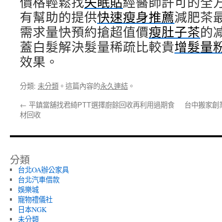
價格輕鬆找
失眠貼
經醫師許可的全
有幫助的提供
快速瘦身推薦
減肥茶
需求量快預約搶超值價
瘦肚子茶
的
蓋白髮解決髮量稀疏比較貴
增髮量
效果。
分類:
未分類
。這篇內容的
永久連結
。
←
平鎮當舖找君綺PTT選擇廚餘回收再利用過期食
台中搬家創
材回收
分類
台北OA辦公家具
台北汽車借款
娛樂城
寵物禮儀社
日本NGK
未分類