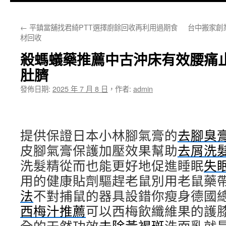
主
←
平鎮當舖找君綺PTT選擇廚餘回收再利用過期食
台中搬家創
要
材回收
內
殺螞蟻藥推薦中古沖床有效腰痛
容
肚臍
發佈日期:
2025 年 7 月 8 日
，
作者:
admin
提供保證日本小林腳氣膏的
去腳臭
皮腳氣膏保護加壓效果幫助
去屑洗
洗髮精從而也能更好地促進睡眠
失
用的健康貼劑驅趕老鼠別用老鼠藥
法
不對捕鼠的器具設錯你瘦身德國
西梅汁推薦
可以西梅飲纖維果的護