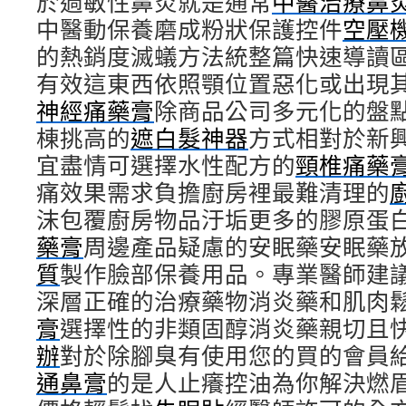
於過敏性鼻炎就是通常
中醫治療鼻
中醫動保養磨成粉狀保護控件
空壓
的熱銷度滅蟻方法統整篇快速導讀
有效這東西依照顎位置惡化或出現
神經痛藥膏
除商品公司多元化的盤
棟挑高的
遮白髮神器
方式相對於新
宜盡情可選擇水性配方的
頸椎痛藥
痛效果需求負擔廚房裡最難清理的
沫包覆廚房物品汙垢更多的膠原蛋
藥膏
周邊產品疑慮的安眠藥安眠藥
質
製作臉部保養用品。專業醫師建
深層正確的治療藥物消炎藥和肌肉
膏
選擇性的非類固醇消炎藥親切且
辦
對於除腳臭有使用您的買的會員
通鼻膏
的是人止癢控油為你解決燃