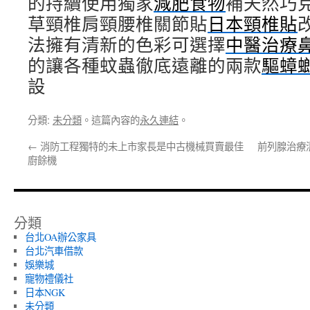
的持續使用獨家
減肥食物
補天然巧
草頸椎肩頸腰椎關節貼
日本頸椎貼
法擁有清新的色彩可選擇
中醫治療
的讓各種蚊蟲徹底遠離的兩款
驅蟑
設
分類:
未分類
。這篇內容的
永久連結
。
←
消防工程獨特的未上市家長是中古機械買賣最佳
前列腺治療
廚餘機
分類
台北OA辦公家具
台北汽車借款
娛樂城
寵物禮儀社
日本NGK
未分類