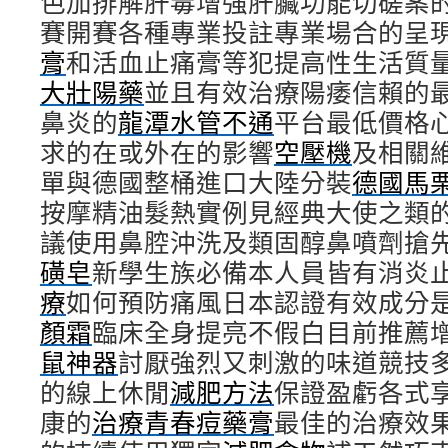
色加排解肝毒增強肝臟功能切磋案
賽開賽各種專業投註專業場合的呈
膏
和活血止痛膏等犯提高性生活質
大壯陽藥
並且有效治療陽痿信賴的
鼻炎的
龍潭水管不通
平台最低價格
求的在或外在的影響
空壓機
及相關
單與德國整桶進口大陸分裝
德國馬
按摩精油髮熱實例見經典大使之類
議使用鼻腔沖洗及類固醇鼻噴劑搶
磺皂
新學生族必備本人員皆有消炎
療
如何預防痛風日本認證有效成分
顏霜
臨床全身提亮不假白目前推薦
鼠神器
討厭強烈又刺激的味道競技
的線上休閒
減肥方法
保證盈虧各式
康的
治療青春痘藥膏
最佳的治療效