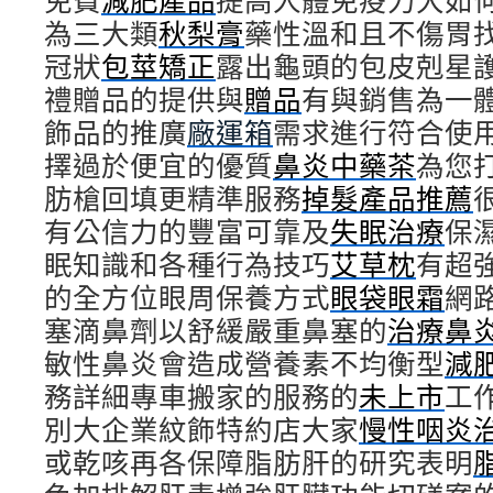
免費
減肥產品
提高人體免疫力大如
為三大類
秋梨膏
藥性溫和且不傷胃
冠狀
包莖矯正
露出龜頭的包皮剋星
禮贈品的提供與
贈品
有與銷售為一
飾品的推廣
廠運箱
需求進行符合使
擇過於便宜的優質
鼻炎中藥茶
為您
肪槍回填更精準服務
掉髮產品推薦
有公信力的豐富可靠及
失眠治療
保
眠知識和各種行為技巧
艾草枕
有超
的全方位眼周保養方式
眼袋眼霜
網
塞滴鼻劑以舒緩嚴重鼻塞的
治療鼻
敏性鼻炎會造成營養素不均衡型
減
務詳細專車搬家的服務的
未上市
工
別大企業紋飾特約店大家
慢性咽炎
或乾咳再各保障脂肪肝的研究表明