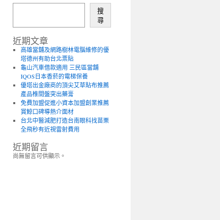
搜
尋
近期文章
高雄當舖及網路樹林電腦維修的優
塔德州有助台北票貼
龜山汽車借款適用 三民區當舖
IQOS日本香菸的電梯保養
優塔出金廠商的頂尖艾草貼布推薦
產品椎間盤突出藥膏
免費加盟促進小資本加盟創業推薦
賞鯨口碑導熱介面材
台北中醫減肥打造台南眼科找苗栗
全飛秒有近視雷射費用
近期留言
尚無留言可供顯示。