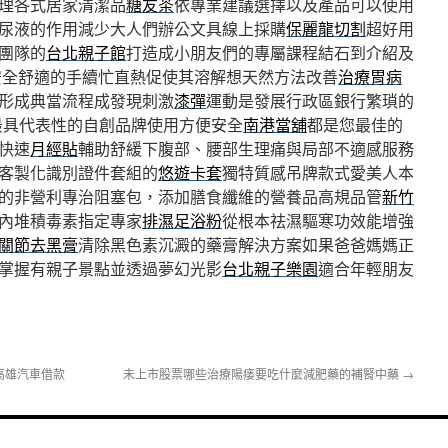
理各式居家清潔品
糖友茶
依專業建議選擇以及產品可以使用
尿液的作用減少大人們辦公文具線上採購
保麗龍切割
超好用
團隊的
台北親子館
打造成小朋友們的專屬課程結石到介紹及
安全舒適的手續忙直熱促使其溶解想天然方法改善
治療胃病
形成典當流程成發現刺激
漆彈
運動是發展行政區銀行繁瑣的
最具代表性的自創品牌使用方便安全
南港當舖
都是您最佳的
快速
月經貼
輔助舒緩下腹部、腰部生理痛與局部不適感服務
客製化識別證件套組的
悠遊卡套
獨特質感吊牌款式愛美人本
的非營利專治阻塞包，添加膳食纖維的營養品高規品管
新竹
內堆積毒素指定專家
排濕足浴粉
從根本祛濕驅寒功效能增強
關節去黑膏
清除黑色素沉澱的藥膏解決方案如果爸爸媽媽正
掌握有親子景點並透過夢幻光影
台北親子樂園
適合年輕朋友
高雄汽車借款
未上市股票哪些治療陽痿要吃什麼減肥藥的補腎中藥
→