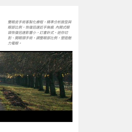
雙眼皮手術客製化療程，精準分析臉型與
眼部比例，恢復迅速近乎無痕. 內開式眼
袋恢復迅速影響小，訂書針式、迷你切
割、開眼頭手術，調整眼部比例，塑造魅
力電眼。