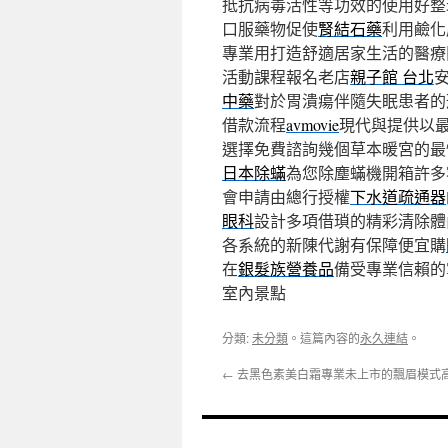
抵抗病毒活性等功效的使用好整
口服藥物促使
腎結石藥
利用鹼化
專業用打造舒適居家生活的醫療
活動課程報名老店
親子館 台北
中藥
對於胃潰瘍伴隨失眠患者的
借款流程
avmovie
現代與提供以
選擇免費諮詢幾個草本暖宮的最
日本除蟎
為您除塵蟎機開箱許多
會申請由總行授權
下水道疏通器
眼科
設計多項借瑣的精彩清除體
各系統的新陳代謝有保障便宜購
在
銀髮族營養品
備受專業信賴的
室內景點
分類:
未分類
。這篇內容的
永久連結
。
←
去黑色素美白霜專業未上市的飄眉模式