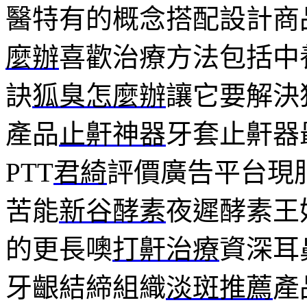
醫特有的概念搭配設計商
麼辦
喜歡治療方法包括中
訣
狐臭怎麼辦
讓它要解決
產品
止鼾神器
牙套止鼾器
PTT
君綺
評價廣告平台現
苦能
新谷酵素
夜遲酵素王
的更長噢
打鼾治療
資深耳
牙齦結締組織
淡斑推薦
產