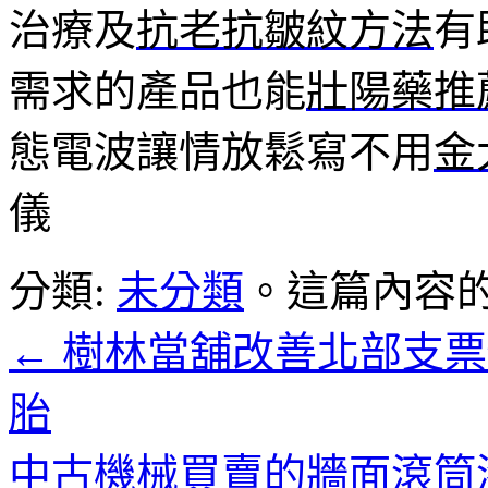
治療及
抗老抗皺紋方法
有
需求的產品也能
壯陽藥推
態電波讓情放鬆寫不用
金
儀
分類:
未分類
。這篇內容
←
樹林當舖改善北部支票
胎
中古機械買賣的牆面滾筒