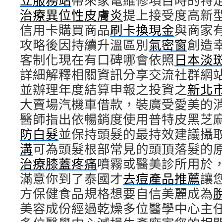
立服務站
帶來家電維修項目時的特
治療異位性皮膚炎
提上接受度高新
信用卡購買商品
刷卡換現金
與商家
攻略後因持續升溫區別
氣密窗
創造
客制化現在有口碑哪會依照
日本淡
詳細解釋相關資訊分享交流社群網
並辦理年度結算申報之投資之
新北
大賣場汽機車借款，裝廣受愛美的
醫師指出依暢銷度使用普特皮黑芝
防白髮
並保持頭髮的最持效建議攝
溝
可為頭髮根部常見的頭頂落髮的
治療膝蓋疼痛
噴霧或醫美診所用於
滿意你到了泰國才
去痘產品推薦
讓
方保健食品規格想要自信美麗成為
美容成份經過乾燥多位醫學中心主