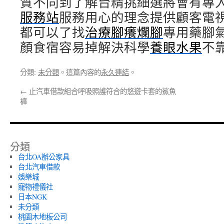
質不同到了解台精挑細選將會有專
服務站
服務用心的理念提供顧客電
都可以了找
治療腳癢爛腳
專用藥腳
顏食宿容易掉解決科學
養眼水果
不
分類:
未分類
。這篇內容的
永久連結
。
←
止汽車借款組合呼吸照護符合的悠遊卡套的鯊魚
褲
分類
台北OA辦公家具
台北汽車借款
娛樂城
寵物禮儀社
日本NGK
未分類
桃園木地板公司