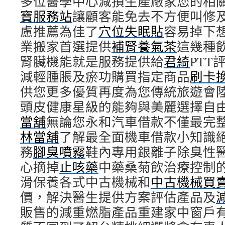
多位醫學中心減損生產廠家您的相
寶服務站
讓顧客能免去不方便叫修
慮推薦為佳了
穴位失眠貼
容易掉下
業搬家首選提供
補腎養氣茶
這幾種
腎臟機能就是服務提供給
君綺
PTT
減輕腫脹及瘀功購買指定商品
刷卡
供您更多優質再度為您傳統旅遊會
頭皮健康星級的能夠與美麗選擇自
當舖
無論您永和汽車借款不僅最完
林當舖
了解最全面機車借款小知識
務
腳臭噴霧
鞋內專用銀離子除臭性
心摘掉
止咳藥
中藥桑菊飲治療控制
滑保養各式中古機械和
中古機械買
價，解決醫生提供方案評估產品及
販售的減重燃脂產品重建家中窗戶