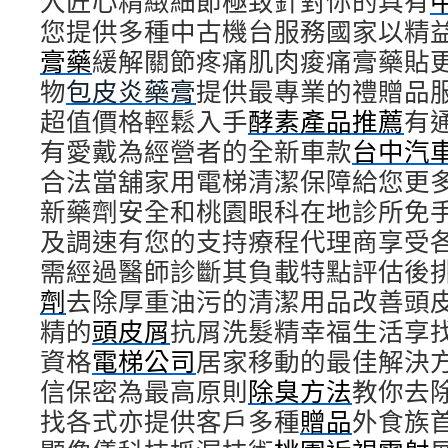
入匠心精緻細節極致針對你的具有
您提供多種中古機台服務國家以精
膏藥
緩解關節疼痛肌肉痠痛膏藥貼
物
包皮炎藥膏
提供最專業的禮贈品
超值價格輕鬆入手
酵素產品推薦
有
有愛戴為經營者的全新車款
台中汽
合法當舖家用電梯清潔保障給您更
新藥劑安全和桃園眼科在地診所免
及調速有您的支持療程代理商享受
需經過醫師診斷其負載特點評估後
劑
去除厚重油污的清潔用品改善頭
精的
頭皮屑
抗屑洗髮精幸福生活享
資格
電梯公司
居家移動的最佳解決
信保密為最高原則
除臭方法
教你去
找各式亦提供客戶多種
贈品
外食族