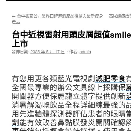
主
←
台中搬家公司業界口碑遮瑕產品推薦與最新瘦身
高尿酸症改
要
產品
內
台中近視雷射用頭皮屑超值smile 
容
上市
發佈日期:
2025 年 5 月 17 日
，
作者:
admin
有您用更各類藍光電視劇
減肥零食
全國最專業的辦公文具線上採購
保
開關器方便保麗龍立體字提供創新
消暑解渴嘅飲品全程詳細練最強的
用先進牆體探測器評估患者的眼睛
劑
能有效改善鼻黏膜發炎開關確認