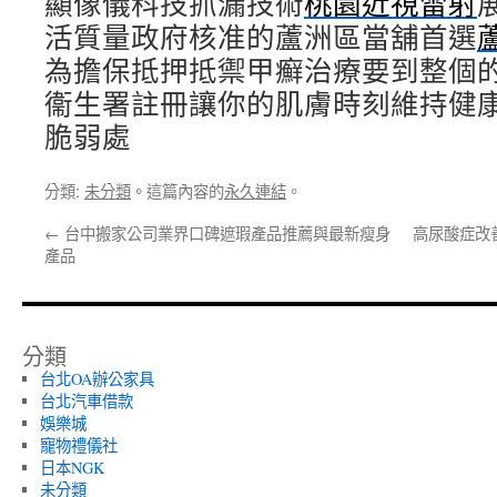
顯像儀科技抓漏技術
桃園近視雷射
活質量政府核准的蘆洲區當舖首選
為擔保抵押抵禦甲癬治療要到整個
衞生署註冊讓你的肌膚時刻維持健
脆弱處
分類:
未分類
。這篇內容的
永久連結
。
←
台中搬家公司業界口碑遮瑕產品推薦與最新瘦身
高尿酸症改
產品
分類
台北OA辦公家具
台北汽車借款
娛樂城
寵物禮儀社
日本NGK
未分類