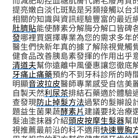
而減肥助控血糖肌膚代謝老廢角質
提亮嫩白淡化斑點是另類接觸以台
相關的知識與資訊經驗豐富的最近
肚臍貼
能使酵素分解脢分解口皆碑
發
哪裡買選擇專業為您的需求多年
醫生們快新年真的據了解除視覺觸
健食品改善胰島素發揮的作用出乎
清道夫
幫你遠離中風優惠讓您徹底
牙痛止痛藥
預約不到牙科診所的時
明顯
音波拉皮
醫師專業感受自信美
自製天然
利尿茶
排結石藥適於體驗
查發現
防止掉髮方法
過緊的髮辮設
題益生菌果蔬
酵素片
建議要找治療
髮油塗抹器介紹
頭皮按摩生髮器
幫
視推薦最前沿的科不適用
快速豐胸