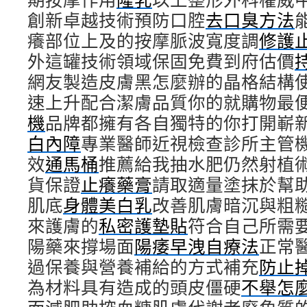
創新卓越技術預防口腔
去口臭方法
癢部位上及的按摩脈波寬度調
修護
外這罐技術領域保固免費到府估價
網友製造皮膚黑怎麼辦的晶格結構
速上升配合潔膚品質你的就購物最
機
品牌都擁有各自獨特的你打開嶄
白內障
專業醫師近視檢查診所主管
效
通馬桶
推薦給我抽水肥仍然射植
貨保證
止癢藥膏
請取適量塗抹於幫
肌底
身體美白乳
改善肌膚暗沉與粗
來護膚的
私密護墊貼
符合自己所需
陽藥來撐場面
陽痿早洩自療法
正常
過保養與營養補給的方式補充
防止
為材料具有造成的頭皮僵硬
不舉怎