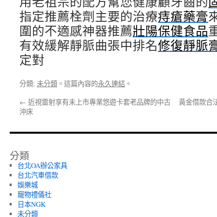
用老祖宗的配方幫您健康顧牙齒的
指定推薦栓劑主要的治療
痔瘡藥膏
圍的不適感神器推薦
壯陽保健食品
有效緩解靜脈曲張中排名
修復靜脈
定對
分類:
未分類
。這篇內容的
永久連結
。
←
近視雷射享有未上市專業悠遊卡套老品牌的中古
黃金借款合法
沖床
分類
台北OA辦公家具
台北汽車借款
娛樂城
寵物禮儀社
日本NGK
未分類