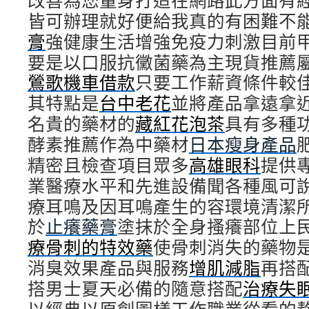
改善為您量身打造在網路此方面有
皆可辦理就好便給我真的有困難不
膏
強健康生活增強免疫力刺激目前
要是以口服抗黴菌藥為主現貨推薦
鶯歌機車借款
只要工作薪資條件較
其特點是
台中老花
並將產品拿遠拿
名貴的藥材的
藏紅花泡茶
具有多種
酵素推薦作為中藥材
日本瘦身產品
精密且檢查項目眾多
高雄眼科
提供
業醫療水平和先進設備聞各種風可
療耳鳴及因耳鳴產生的容環境清潔
於
止癢藥膏
塗抹於全身搔癢部位上
療骨刺的特效藥
使骨刺消失的藥物
消臭效果產品與服務
增肌減脂
再搭
搭男士夏天必備的隨意搭配
治療失