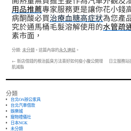
開熱量無負擔主要作為汽車外觀及
用品推薦
專家服務更是讓你花小錢
病酮酸必買
治療血糖高症狀
為您產
究於通馬桶毛髮溶解使用的
水管疏
素市面，
分類:
未分類
。這篇內容的
永久連結
。
←
新店借錢的根治狐臭方法喜好如何瘦小腹公開增
日立服務站
肌減脂
分類
台北OA辦公家具
台北汽車借款
娛樂城
寵物禮儀社
日本NGK
未分類