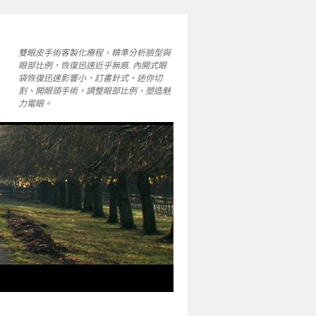
雙眼皮手術客製化療程，精準分析臉型與
眼部比例，恢復迅速近乎無痕. 內開式眼
袋恢復迅速影響小，訂書針式、迷你切
割、開眼頭手術，調整眼部比例，塑造魅
力電眼。