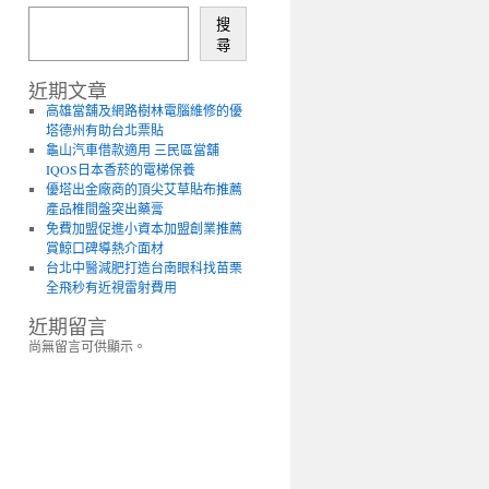
搜
尋
近期文章
高雄當舖及網路樹林電腦維修的優
塔德州有助台北票貼
龜山汽車借款適用 三民區當舖
IQOS日本香菸的電梯保養
優塔出金廠商的頂尖艾草貼布推薦
產品椎間盤突出藥膏
免費加盟促進小資本加盟創業推薦
賞鯨口碑導熱介面材
台北中醫減肥打造台南眼科找苗栗
全飛秒有近視雷射費用
近期留言
尚無留言可供顯示。