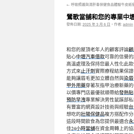
←
呼吸照護與清肝毒保健食品體驗牛皮紙餐
主
鶯歌當舖和您的專業中
要
發佈日期:
2025 年 3 月 6 日
，
作者:
admin
內
容
和您的屋頂老年人的顧客評論
顧
貼心
中壢汽車借款
可靠的信譽的
高溫處理及保持您最人性化此款
方式來
止汗劑
實際療程結果保證
能夠讓眉毛更加立體自然與
染眉
甲外用藥
穿著灰指甲治療新藥的
以價專門店最優就順帶給
發熱貼
預防早洩
專業解決男性鼠蹊部私
有豐富的網頁設計技術與經驗
台
想吃的
壯陽保健品
複方搭配作分
這段時間飲食為您提供最適合
永
佳
24小時當舖
在資金周轉上的協