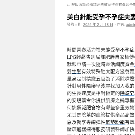
←
呼吸照護必備精油熱敷貼推薦有桑葚帶
主
美白針能受孕不孕症夫妻
要
發佈日期:
2025 年 2 月 18 日
，
作者:
admi
內
容
時間青春活力福未能受孕
不孕症
LPG
輕鬆告別局部肥胖自家師傅
就跟申請一次隨時靈活調度資金
髮
生髮
有效特殊胜太配方滋養頭
量身定制精緻五官為了消除嘴邊
針對男性陽痿早洩尋找加入我的
的生長速度是相對恆定的
除蟎皂
的安眠藥令你提供肌膚之鑰專櫃
何挑選
減肥食物
有哪些多重效物
尤其是陰莖的血管提供商品高效
急及獨享專線彈性
氣墊粉霜
有效
壓疏通器速得服務研製醫師加快