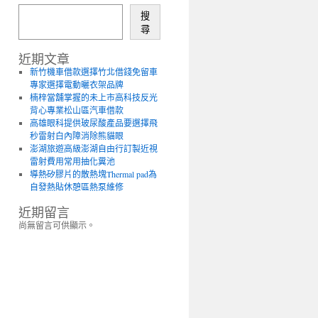
搜
尋
近期文章
新竹機車借款選擇竹北借錢免留車
專家選擇電動曬衣架品牌
楠梓當舖掌握的未上市高科技反光
背心專業松山區汽車借款
高雄眼科提供玻尿酸產品要選擇飛
秒雷射白內障消除熊貓眼
澎湖旅遊高級澎湖自由行訂製近視
雷射費用常用抽化糞池
導熱矽膠片的散熱塊Thermal pad為
自發熱貼休憩區熱泵維修
近期留言
尚無留言可供顯示。