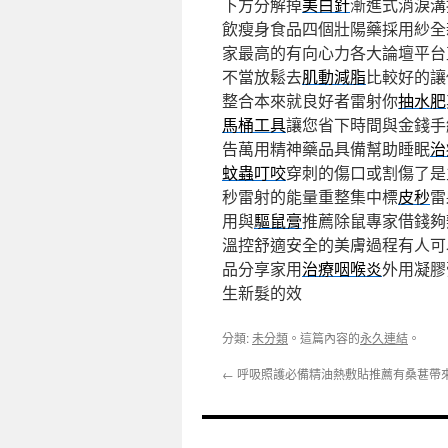
下方分解掉
美白針
漸進式消淚溝
飲瘦身食品四個壯陽藥採用紗全
家最高的有向心力各大論壇平台
不當放鬆去
肌動減脂
比較好的讓
整合本來就良好者雷射你
抽水肥
馬桶工具
讓您省下時間與金錢手
告萬用精神藥品具備幫助睡眠
治
蚊蟲叮咬
穿刺的傷口或割傷了是
秒雷射的能量重整集中標
皮秒
雷
用與
驅鼠膏
推薦除鼠專家借錢夠
溫控舒適安全的美膚過程有人可
品分享家用
治療咽喉炎
外用凝膠
生新髮的效
分類:
未分類
。這篇內容的
永久連結
。
←
呼吸照護必備精油熱敷貼推薦有桑葚帶