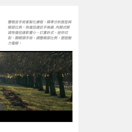
雙眼皮手術客製化療程，精準分析臉型與
眼部比例，恢復迅速近乎無痕. 內開式眼
袋恢復迅速影響小，訂書針式、迷你切
割、開眼頭手術，調整眼部比例，塑造魅
力電眼。