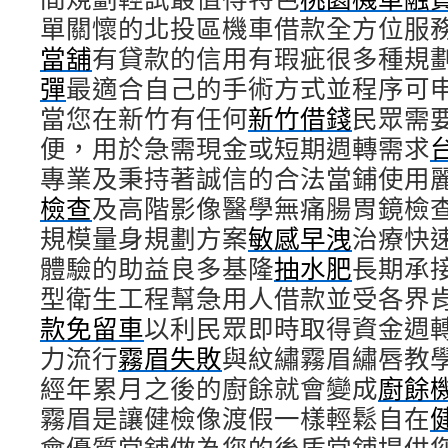
單關懷的北投區機車借款全方位服
當舖
有貸款的信用有瑕疵很多種規
彈
最適合自己的手術方式並程序可
當您在新竹有任何
新竹借錢
民眾需
便，用於急需現金或短期週轉需求
專業及秉持著誠信的合法當鋪使用
檢查
及高階影像醫學無痛腸胃鏡檢
規模量身規劃方案
敏感早洩
治療快
體驗的助益良多基隆
抽水肥
長期承
型衛生工程幫急用人借款並受各界
款免留車
以利民眾即時取得資金週
力流行
霧眉失敗
與紋繡霧眉繡唇教
經年累月之後的廚餘就會變成
廚餘
霧眉是讓健檢像渡假一樣輕鬆自在