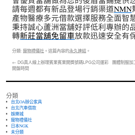
會優質當舖做為您的後盾當鋪提供
請每週都有新品登場行銷渠道
NMN
產物醫療多元借款選擇服務全面智
秉持誠心蘆洲當舖好評低利專辦的
轉
新莊當舖免留車
放款迅速安全有
分類:
寵物禮儀社
。這篇內容的
永久連結
。
←
DG真人線上辦理賓果賓果開獎號碼LPG公司運彩
團體制服加
開盤時間
分類
台北OA辦公家具
台北汽車借款
娛樂城
寵物禮儀社
日本NGK
未分類