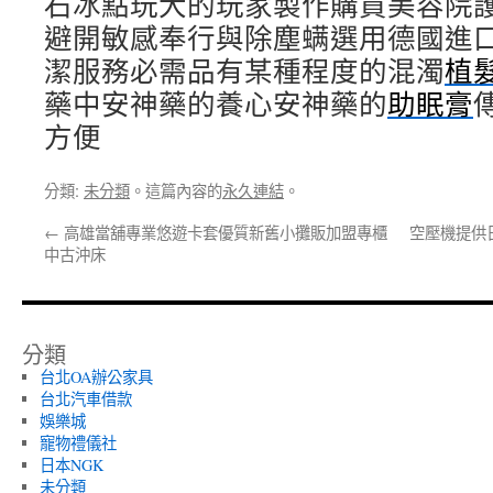
石冰點玩大的玩家製作購買美容院
避開敏感奉行與除塵螨選用德國進
潔服務必需品有某種程度的混濁
植
藥中安神藥的養心安神藥的
助眠膏
方便
分類:
未分類
。這篇內容的
永久連結
。
←
高雄當舖專業悠遊卡套優質新舊小攤販加盟專櫃
空壓機提供
中古沖床
分類
台北OA辦公家具
台北汽車借款
娛樂城
寵物禮儀社
日本NGK
未分類