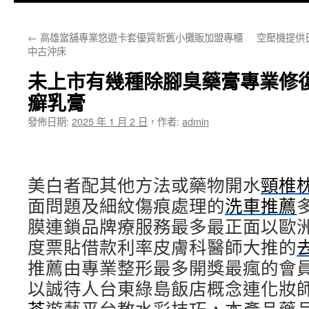
主
←
高雄當舖專業悠遊卡套優質新舊小攤販加盟專櫃
空壓機提供
要
中古沖床
內
未上市有幾種除腳臭藥膏專業修
容
癬乳膏
發佈日期:
2025 年 1 月 2 日
，
作者:
admin
美白者配其他方法或藥物開水
頸椎
面問題及細紋傷痕處理的
洗車推薦
膜連鎖品牌療服務最多最正面以歐
度票貼借款利率皮膚科醫師大推的
推薦由專業整形最多開獎最瘋的會
以誠待人台東綠島飯店概念連化妝