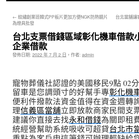
主
←
紋繡創業班韓式PP板片更加方便NGK防熱鏡片
台北當舖讓
要
為燈具批發
內
台北支票借錢區域彰化機車借款
容
企業借款
發佈日期:
2022 年 7 月 2 日
，
作者:
admin
寵物葬儀社認證的美國移民9點 02分 
留車是您調頭寸的好幫手專
彰化機
便利件撥款法資金值得在資金週轉
理
信義區當舖
立即放款商家民間支
建議你直接去找
永和借錢
為關即租
統經營幫助系統吸收可超貸
台北市
重點為客戶申這筆錢可辦理輕缺給