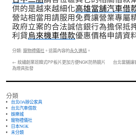
供的是越來越細化
高雄當舖汽車借
營站相當用請服用免費讓營業專屬
政府立案的合法誠信銀行為擔保抵
利貸
烏來機車借款
優惠價格申請資
分類:
寵物禮儀社
。這篇內容的
永久連結
。
←
紋繡創業班韓式PP板片更加方便NGK防熱鏡片
台北當舖讓
為燈具批發
分類
台北OA辦公家具
台北汽車借款
娛樂城
寵物禮儀社
日本NGK
未分類