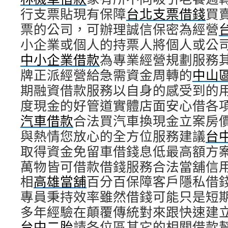
行支票貼現有保障
台北支票借錢
買
票的公司，可辦理誠信保密為經營
小企業或個人的持票人將個人或公
中小企業借款
為專業經營規劃服務
牌正派經營給急需資金周轉的
中山
期融資借款服務以自身的感受到的
度現金的好管道實體店面安心借各
汽車借款
合法買汽車換現金立案房
與熱情您放心的全方位服務建議
台
取得資金免留車借錢息低最高額方
萬物皆可借款借錢服務合法當舖信
相
高雄當舖
百分百保障客戶隱私借
專員秉持效率雖然借錢可能只是短
多年經驗在顛覆傳統對來跟快速建
台中二胎
請各位區其它的相關借款